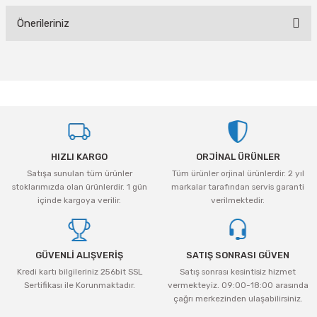
Önerileriniz
Yorum Yaz
Bu ürünün fiyat bilgisi, resim, ürün açıklamalarında ve diğer konularda
yetersiz gördüğünüz noktaları öneri formunu kullanarak tarafımıza
iletebilirsiniz.
Görüş ve önerileriniz için teşekkür ederiz.
Ürün resmi kalitesiz, bozuk veya görüntülenemiyor.
HIZLI KARGO
ORJİNAL ÜRÜNLER
Ürün açıklamasında eksik bilgiler bulunuyor.
Satışa sunulan tüm ürünler
Tüm ürünler orjinal ürünlerdir. 2 yıl
Ürün bilgilerinde hatalar bulunuyor.
stoklarımızda olan ürünlerdir. 1 gün
markalar tarafından servis garanti
Ürün fiyatı diğer sitelerden daha pahalı.
içinde kargoya verilir.
verilmektedir.
Bu ürüne benzer farklı alternatifler olmalı.
GÜVENLİ ALIŞVERİŞ
SATIŞ SONRASI GÜVEN
Kredi kartı bilgileriniz 256bit SSL
Satış sonrası kesintisiz hizmet
Sertifikası ile Korunmaktadır.
vermekteyiz. 09:00-18:00 arasında
çağrı merkezinden ulaşabilirsiniz.
Gönder