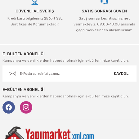
tleri Aksesuar
Roney
Rapid
GÜVENLİ ALIŞVERİŞ
SATIŞ SONRASI GÜVEN
Rtrmax
Sait Demirci
Kredi kartı bilgileriniz 256bit SSL
Satış sonrası kesintisiz hizmet
Sertifikası ile Korunmaktadır.
vermekteyiz. 09:00-18:00 arasında
çağrı merkezinden ulaşabilirsiniz.
SGS
Serel
Gönder
Üzümcü
SGS
E-BÜLTEN ABONELİĞİ
Kampanya ve yeniliklerden haberdar olmak için e-bültenimize kayıt olun.
Yalvaç
Sofuoğlu
KAYDOL
Yaparlar
Stanley
E-BÜLTEN ABONELİĞİ
Topart
Kampanya ve yeniliklerden haberdar olmak için e-bültenimize kayıt olun.
Topshop
Ugr