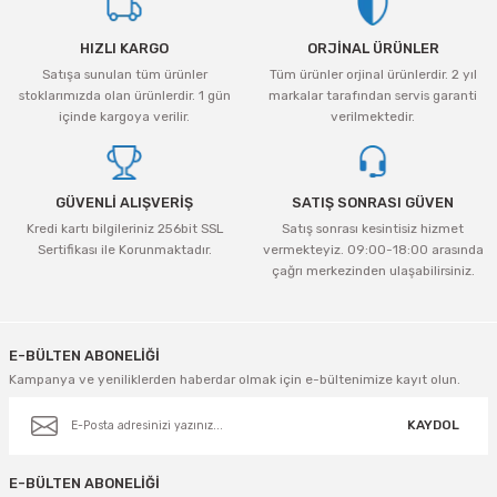
tleri Aksesuar
Roney
Rapid
Ürün resmi kalitesiz, bozuk veya görüntülenemiyor.
HIZLI KARGO
ORJİNAL ÜRÜNLER
Ürün açıklamasında eksik bilgiler bulunuyor.
Rtrmax
Sait Demirci
Satışa sunulan tüm ürünler
Tüm ürünler orjinal ürünlerdir. 2 yıl
Ürün bilgilerinde hatalar bulunuyor.
stoklarımızda olan ürünlerdir. 1 gün
markalar tarafından servis garanti
Ürün fiyatı diğer sitelerden daha pahalı.
içinde kargoya verilir.
verilmektedir.
SGS
Serel
Bu ürüne benzer farklı alternatifler olmalı.
Üzümcü
SGS
GÜVENLİ ALIŞVERİŞ
SATIŞ SONRASI GÜVEN
Yalvaç
Sofuoğlu
Kredi kartı bilgileriniz 256bit SSL
Satış sonrası kesintisiz hizmet
Sertifikası ile Korunmaktadır.
vermekteyiz. 09:00-18:00 arasında
çağrı merkezinden ulaşabilirsiniz.
Yaparlar
Stanley
Gönder
Topart
E-BÜLTEN ABONELİĞİ
Kampanya ve yeniliklerden haberdar olmak için e-bültenimize kayıt olun.
Topshop
KAYDOL
Ugr
E-BÜLTEN ABONELİĞİ