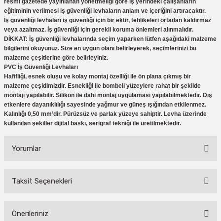
resmi gazetede yayınlanan yönetmeliği göre iş yerindeki çalışanların
eğitiminin verilmesi iş güvenliği levhaların anlam ve içeriğini artıracaktır.
İş güvenliği levhaları iş güvenliği için bir ektir, tehlikeleri ortadan kaldırmaz
veya azaltmaz. İş güvenliği için gerekli koruma önlemleri alınmalıdır.
DİKKAT: İş güvenliği levhalarında seçim yaparken lütfen aşağıdaki malzeme
bilgilerini okuyunuz. Size en uygun olanı belirleyerek, seçimlerinizi bu
malzeme çeşitlerine göre belirleyiniz.
PVC İş Güvenliği Levhaları
Hafifliği, esnek oluşu ve kolay montaj özelliği ile ön plana çıkmış bir
malzeme çeşidimizdir. Esnekliği ile bombeli yüzeylere rahat bir şekilde
montajı yapılabilir. Silikon ile dahi montaj uygulaması yapılabilmektedir. Dış
etkenlere dayanıklılığı sayesinde yağmur ve güneş ışığından etkilenmez.
Kalınlığı 0,50 mm’dir. Pürüzsüz ve parlak yüzeye sahiptir. Levha üzerinde
kullanılan şekiller dijital baskı, serigraf tekniği ile üretilmektedir.
Yorumlar
Taksit Seçenekleri
Bu ürüne ilk yorumu siz yapın!
Önerileriniz
Yorum Yaz