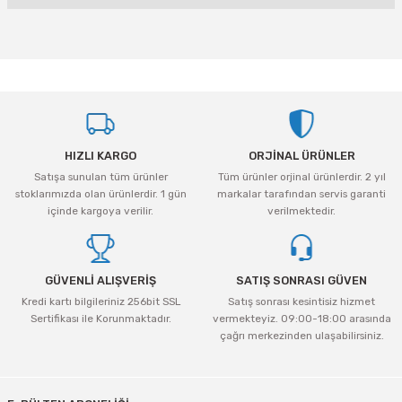
Bu ürünün fiyat bilgisi, resim, ürün açıklamalarında ve diğer konularda
yetersiz gördüğünüz noktaları öneri formunu kullanarak tarafımıza
iletebilirsiniz.
Görüş ve önerileriniz için teşekkür ederiz.
Ürün resmi kalitesiz, bozuk veya görüntülenemiyor.
HIZLI KARGO
ORJİNAL ÜRÜNLER
Ürün açıklamasında eksik bilgiler bulunuyor.
Satışa sunulan tüm ürünler
Tüm ürünler orjinal ürünlerdir. 2 yıl
Ürün bilgilerinde hatalar bulunuyor.
stoklarımızda olan ürünlerdir. 1 gün
markalar tarafından servis garanti
Ürün fiyatı diğer sitelerden daha pahalı.
içinde kargoya verilir.
verilmektedir.
Bu ürüne benzer farklı alternatifler olmalı.
GÜVENLİ ALIŞVERİŞ
SATIŞ SONRASI GÜVEN
Kredi kartı bilgileriniz 256bit SSL
Satış sonrası kesintisiz hizmet
Sertifikası ile Korunmaktadır.
vermekteyiz. 09:00-18:00 arasında
çağrı merkezinden ulaşabilirsiniz.
Gönder