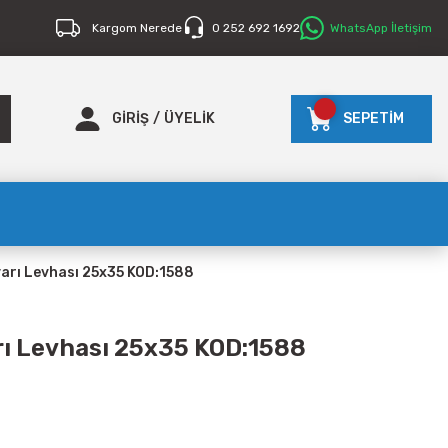
Kargom Nerede
0 252 692 1692
WhatsApp İletişim
GİRİŞ
/
ÜYELİK
SEPETİM
yarı Levhası 25x35 KOD:1588
arı Levhası 25x35 KOD:1588