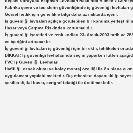
Kişisel Koruyucu Ekipman Levhaları Hakkında Bilmeniz Gereken
Fabrika çevre ve tesislerin güvenliğinde iş güvenliği levhaları 
Görsel netlik için genellikle bilgi daha az miktarda içerir.
İş güvenliği levhaları açıkça görülebilen bir konuma yerleştirilme
Hasar veya Çarpma Riskinden korunmalıdır.
İş güvenliği işaretleri ve renk kodları 23- Aralık-2003 tarih ve 
ve içeriğini artıracaktır.
İş güvenliği levhaları iş güvenliği için bir ektir, tehlikeleri ort
DİKKAT: İş güvenliği levhalarında seçim yaparken lütfen aşağıda
PVC İş Güvenliği Levhaları
Hafifliği, esnek oluşu ve kolay montaj özelliği ile ön plana çıkmı
uygulaması yapılabilmektedir. Dış etkenlere dayanıklılığı sayes
şekiller dijital baskı, serigraf tekniği ile üretilmektedir.
Bu ürünün fiyat bilgisi, resim, ürün açıklamalarında ve diğer konularda
Görüş ve önerileriniz için teşekkür ederiz.