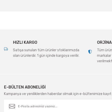
Ürün resmi kalitesiz, bozuk veya görüntülenemiyor.
Ürün açıklamasında eksik bilgiler bulunuyor.
Ürün bilgilerinde hatalar bulunuyor.
Ürün fiyatı diğer sitelerden daha pahalı.
Bu ürüne benzer farklı alternatifler olmalı.
HIZLI KARGO
ORJİNA
Satışa sunulan tüm ürünler stoklarımızda
Tüm ürünle
olan ürünlerdir. 1 gün içinde kargoya verilir.
markalar 
verilmekt
E-BÜLTEN ABONELİĞİ
Kampanya ve yeniliklerden haberdar olmak için e-bültenimize kayıt 