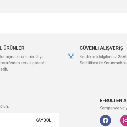
Yorum Yaz
L ÜRÜNLER
GÜVENLİ ALIŞVERİŞ
r orjinal ürünlerdir. 2 yıl
Kredi kartı bilgileriniz 256
tarafından servis garanti
Sertifikası ile Korunmaktad
edir.
Gönder
E-BÜLTEN A
olun.
Kampanya ve ye
KAYDOL