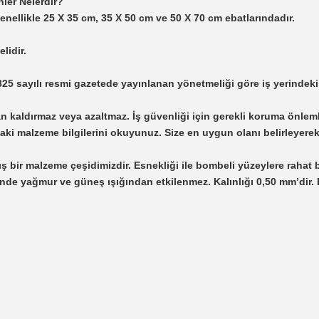
ler Nelerdir?
genellikle 25 X 35 cm, 35 X 50 cm ve 50 X 70 cm ebatlarındadır.
lidir.
25325 sayılı resmi gazetede yayınlanan yönetmeliği göre iş yerindeki
adan kaldırmaz veya azaltmaz. İş güvenliği için gerekli koruma önleml
ki malzeme bilgilerini okuyunuz. Size en uygun olanı belirleyerek, 
ş bir malzeme çeşidimizdir. Esnekliği ile bombeli yüzeylere rahat bi
inde yağmur ve güneş ışığından etkilenmez. Kalınlığı 0,50 mm’dir.
 yetersiz gördüğünüz noktaları öneri formunu kullanarak tarafımıza iletebil
Bu ürüne ilk yorumu siz yapın!