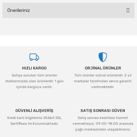
Önerileriniz
Yorum Yaz
Bu ürünün fiyat bilgisi, resim, ürün açıklamalarında ve diğer konularda
yetersiz gördüğünüz noktaları öneri formunu kullanarak tarafımıza
iletebilirsiniz.
Görüş ve önerileriniz için teşekkür ederiz.
Ürün resmi kalitesiz, bozuk veya görüntülenemiyor.
HIZLI KARGO
ORJİNAL ÜRÜNLER
Ürün açıklamasında eksik bilgiler bulunuyor.
Satışa sunulan tüm ürünler
Tüm ürünler orjinal ürünlerdir. 2 yıl
Ürün bilgilerinde hatalar bulunuyor.
stoklarımızda olan ürünlerdir. 1 gün
markalar tarafından servis garanti
Ürün fiyatı diğer sitelerden daha pahalı.
içinde kargoya verilir.
verilmektedir.
Bu ürüne benzer farklı alternatifler olmalı.
GÜVENLİ ALIŞVERİŞ
SATIŞ SONRASI GÜVEN
Kredi kartı bilgileriniz 256bit SSL
Satış sonrası kesintisiz hizmet
Sertifikası ile Korunmaktadır.
vermekteyiz. 09:00-18:00 arasında
çağrı merkezinden ulaşabilirsiniz.
Gönder