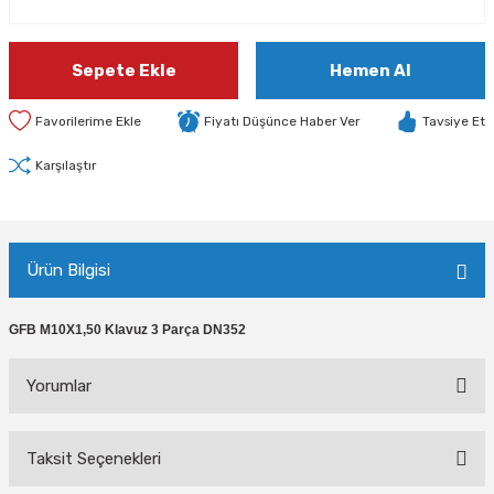
Sepete Ekle
Hemen Al
Fiyatı Düşünce Haber Ver
Tavsiye Et
Karşılaştır
Ürün Bilgisi
GFB M10X1,50 Klavuz 3 Parça DN352
Yorumlar
Taksit Seçenekleri
Bu ürüne ilk yorumu siz yapın!