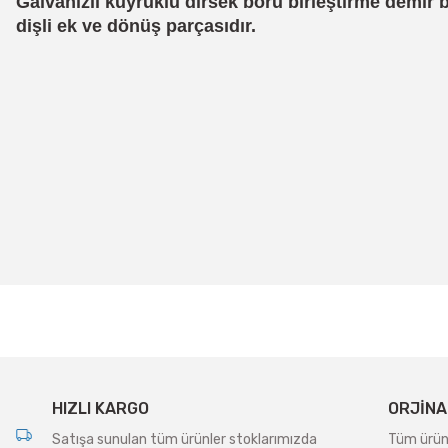
Galvanizli kuyruklu dirsek boru birleştirme demir bo
dişli ek ve dönüş parçasıdır.
Bu ürünün fiyat bilgisi, resim, ürün açıklamalarında ve diğer konularda
Görüş ve önerileriniz için teşekkür ederiz.
Ürün resmi kalitesiz, bozuk veya görüntülenemiyor.
Ürün açıklamasında eksik bilgiler bulunuyor.
Ürün bilgilerinde hatalar bulunuyor.
Ürün fiyatı diğer sitelerden daha pahalı.
Bu ürüne benzer farklı alternatifler olmalı.
HIZLI KARGO
ORJİNA
Satışa sunulan tüm ürünler stoklarımızda
Tüm ürünle