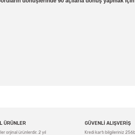
ruların dönüşlerinde 90 açılarla dönüş yapmak için kul
 yetersiz gördüğünüz noktaları öneri formunu kullanarak tarafımıza iletebil
Bu ürüne ilk yorumu siz yapın!
Yorum Yaz
L ÜRÜNLER
GÜVENLİ ALIŞVERİŞ
r orjinal ürünlerdir. 2 yıl
Kredi kartı bilgileriniz 256