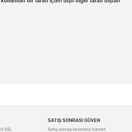
lanılan bir tarafı içten dişli diğer tarafı dıştan
irsiniz.
SATIŞ SONRASI GÜVEN
bit SSL
Satış sonrası kesintisiz hizmet