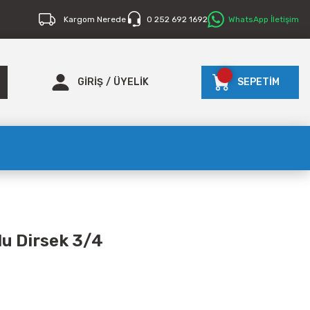
Kargom Nerede
0 252 692 1692
WhatsApp İletişim
GİRİŞ
/
ÜYELİK
SEPETİM
lu Dirsek 3/4