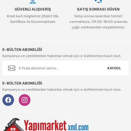
tleri Aksesuar
Roney
Rapid
GÜVENLİ ALIŞVERİŞ
SATIŞ SONRASI GÜVEN
Kredi kartı bilgileriniz 256bit SSL
Satış sonrası kesintisiz hizmet
Rtrmax
Sait Demirci
Sertifikası ile Korunmaktadır.
vermekteyiz. 09:00-18:00 arasında
çağrı merkezinden ulaşabilirsiniz.
SGS
Serel
Gönder
Üzümcü
SGS
E-BÜLTEN ABONELİĞİ
Kampanya ve yeniliklerden haberdar olmak için e-bültenimize kayıt olun.
Yalvaç
Sofuoğlu
KAYDOL
Yaparlar
Stanley
E-BÜLTEN ABONELİĞİ
Topart
Kampanya ve yeniliklerden haberdar olmak için e-bültenimize kayıt olun.
Topshop
Ugr