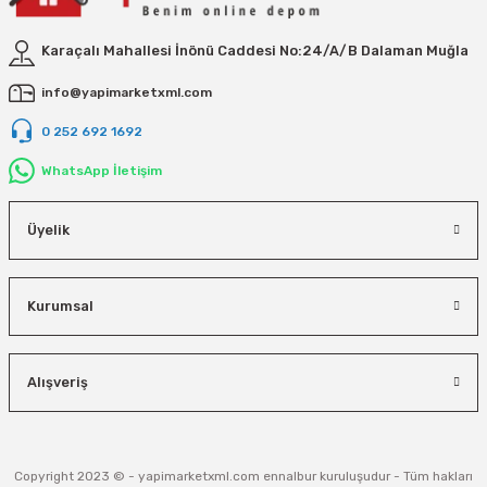
Vivastar
Karaçalı Mahallesi İnönü Caddesi No:24/A/B Dalaman Muğla
Yale
info@yapimarketxml.com
Yaparlar
0 252 692 1692
WhatsApp İletişim
Üyelik
Kurumsal
Alışveriş
Copyright 2023 © - yapimarketxml.com ennalbur kuruluşudur - Tüm hakları