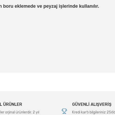
 boru eklemede ve peyzaj işlerinde kullanılır.
 yetersiz gördüğünüz noktaları öneri formunu kullanarak tarafımıza iletebil
Bu ürüne ilk yorumu siz yapın!
Yorum Yaz
L ÜRÜNLER
GÜVENLİ ALIŞVERİŞ
r orjinal ürünlerdir. 2 yıl
Kredi kartı bilgileriniz 256