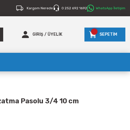
Kargom Nerede
0 252 692 1692
WhatsApp İletişim
GİRİŞ
/
ÜYELİK
SEPETİM
Uzatma Pasolu 3/4 10 cm