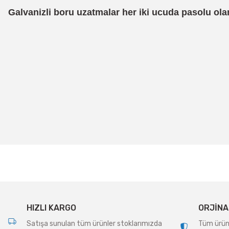
Galvanizli boru uzatmalar her iki ucuda pasolu olan
Bu ürünün fiyat bilgisi, resim, ürün açıklamalarında ve diğer konularda
Görüş ve önerileriniz için teşekkür ederiz.
Ürün resmi kalitesiz, bozuk veya görüntülenemiyor.
Ürün açıklamasında eksik bilgiler bulunuyor.
Ürün bilgilerinde hatalar bulunuyor.
Ürün fiyatı diğer sitelerden daha pahalı.
Bu ürüne benzer farklı alternatifler olmalı.
HIZLI KARGO
ORJİNA
Satışa sunulan tüm ürünler stoklarımızda
Tüm ürünle