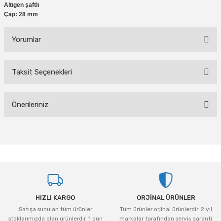
Altıgen şaftlı
Çap: 28 mm
Yorumlar
Taksit Seçenekleri
Bu ürüne ilk yorumu siz yapın!
Önerileriniz
Yorum Yaz
Bu ürünün fiyat bilgisi, resim, ürün açıklamalarında ve diğer konularda
yetersiz gördüğünüz noktaları öneri formunu kullanarak tarafımıza
iletebilirsiniz.
Görüş ve önerileriniz için teşekkür ederiz.
Ürün resmi kalitesiz, bozuk veya görüntülenemiyor.
HIZLI KARGO
ORJİNAL ÜRÜNLER
Ürün açıklamasında eksik bilgiler bulunuyor.
Satışa sunulan tüm ürünler
Tüm ürünler orjinal ürünlerdir. 2 yıl
Ürün bilgilerinde hatalar bulunuyor.
stoklarımızda olan ürünlerdir. 1 gün
markalar tarafından servis garanti