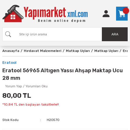
ARA
Anasayfa
Hırdavat Malzemeleri
Matkap Uçları
Matkap Uçları
Era
Eratool
Eratool 56965 Altıgen Yassı Ahşap Maktap Ucu
28 mm
Yorum Yap / Yorumları Oku
80,00 TL
*10,84 TL den başlayan taksitlerle!!
Stok Kodu
H20570