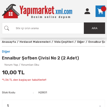
ARA
Anasayfa
Hırdavat Malzemeleri
Vida Çeşitleri
Diğer
Ennalbur Şof
Diğer
Ennalbur Şofben Çivisi No 2 (2 Adet)
Yorum Yap / Yorumları Oku
10,00 TL
*1,36 TL den başlayan taksitlerle!!
Stok Kodu
H2801