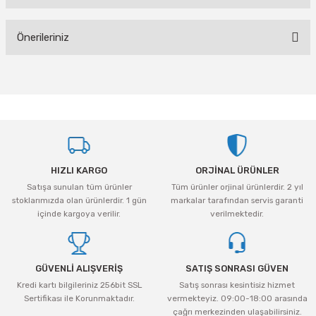
Bu ürüne ilk yorumu siz yapın!
Önerileriniz
Yorum Yaz
Bu ürünün fiyat bilgisi, resim, ürün açıklamalarında ve diğer konularda
yetersiz gördüğünüz noktaları öneri formunu kullanarak tarafımıza
iletebilirsiniz.
Görüş ve önerileriniz için teşekkür ederiz.
Ürün resmi kalitesiz, bozuk veya görüntülenemiyor.
HIZLI KARGO
ORJİNAL ÜRÜNLER
Ürün açıklamasında eksik bilgiler bulunuyor.
Satışa sunulan tüm ürünler
Tüm ürünler orjinal ürünlerdir. 2 yıl
Ürün bilgilerinde hatalar bulunuyor.
stoklarımızda olan ürünlerdir. 1 gün
markalar tarafından servis garanti
Ürün fiyatı diğer sitelerden daha pahalı.
içinde kargoya verilir.
verilmektedir.
Bu ürüne benzer farklı alternatifler olmalı.
GÜVENLİ ALIŞVERİŞ
SATIŞ SONRASI GÜVEN
Kredi kartı bilgileriniz 256bit SSL
Satış sonrası kesintisiz hizmet
Sertifikası ile Korunmaktadır.
vermekteyiz. 09:00-18:00 arasında
çağrı merkezinden ulaşabilirsiniz.