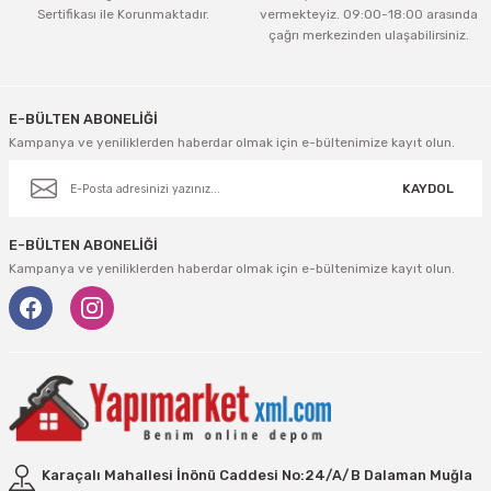
tleri Aksesuar
Roney
Rapid
Sertifikası ile Korunmaktadır.
vermekteyiz. 09:00-18:00 arasında
çağrı merkezinden ulaşabilirsiniz.
Gönder
Rtrmax
Sait Demirci
SGS
Serel
E-BÜLTEN ABONELİĞİ
Kampanya ve yeniliklerden haberdar olmak için e-bültenimize kayıt olun.
Üzümcü
SGS
KAYDOL
Yalvaç
Sofuoğlu
E-BÜLTEN ABONELİĞİ
Kampanya ve yeniliklerden haberdar olmak için e-bültenimize kayıt olun.
Yaparlar
Stanley
Topart
Topshop
Ugr
Karaçalı Mahallesi İnönü Caddesi No:24/A/B Dalaman Muğla