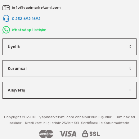
Vivastar
info@yapimarketxml.com
Yale
0 252 692 1692
WhatsApp İletişim
Yaparlar
Üyelik
Kurumsal
Alışveriş
Copyright 2023 © - yapimarketxml.com ennalbur kuruluşudur - Tüm hakları
saklıdır - Kredi kartı bilgileriniz 256bit SSL Sertifikası ile Korunmaktadır.