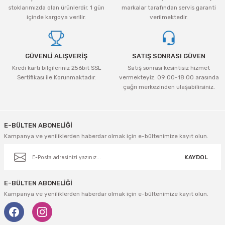
Ürün bilgilerinde hatalar bulunuyor.
tleri Aksesuar
Roney
Rapid
stoklarımızda olan ürünlerdir. 1 gün
markalar tarafından servis garanti
Ürün fiyatı diğer sitelerden daha pahalı.
içinde kargoya verilir.
verilmektedir.
Rtrmax
Sait Demirci
Bu ürüne benzer farklı alternatifler olmalı.
SGS
Serel
GÜVENLİ ALIŞVERİŞ
SATIŞ SONRASI GÜVEN
Kredi kartı bilgileriniz 256bit SSL
Satış sonrası kesintisiz hizmet
Sertifikası ile Korunmaktadır.
vermekteyiz. 09:00-18:00 arasında
Üzümcü
SGS
çağrı merkezinden ulaşabilirsiniz.
Gönder
Yalvaç
Sofuoğlu
E-BÜLTEN ABONELİĞİ
Yaparlar
Stanley
Kampanya ve yeniliklerden haberdar olmak için e-bültenimize kayıt olun.
Topart
KAYDOL
Topshop
E-BÜLTEN ABONELİĞİ
Kampanya ve yeniliklerden haberdar olmak için e-bültenimize kayıt olun.
Ugr