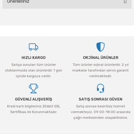
Önerileriniz
Yorum Yaz
Bu ürünün fiyat bilgisi, resim, ürün açıklamalarında ve diğer konularda
yetersiz gördüğünüz noktaları öneri formunu kullanarak tarafımıza
iletebilirsiniz.
Görüş ve önerileriniz için teşekkür ederiz.
Ürün resmi kalitesiz, bozuk veya görüntülenemiyor.
HIZLI KARGO
ORJİNAL ÜRÜNLER
Ürün açıklamasında eksik bilgiler bulunuyor.
Satışa sunulan tüm ürünler
Tüm ürünler orjinal ürünlerdir. 2 yıl
Ürün bilgilerinde hatalar bulunuyor.
stoklarımızda olan ürünlerdir. 1 gün
markalar tarafından servis garanti
Ürün fiyatı diğer sitelerden daha pahalı.
içinde kargoya verilir.
verilmektedir.
Bu ürüne benzer farklı alternatifler olmalı.
GÜVENLİ ALIŞVERİŞ
SATIŞ SONRASI GÜVEN
Kredi kartı bilgileriniz 256bit SSL
Satış sonrası kesintisiz hizmet
Sertifikası ile Korunmaktadır.
vermekteyiz. 09:00-18:00 arasında
çağrı merkezinden ulaşabilirsiniz.
Gönder