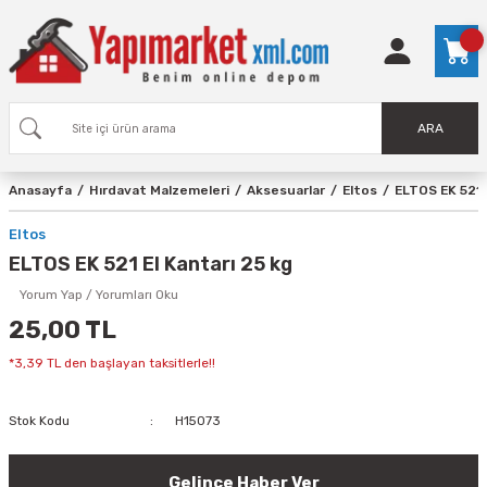
ARA
Anasayfa
Hırdavat Malzemeleri
Aksesuarlar
Eltos
ELTOS EK 521 E
Eltos
ELTOS EK 521 El Kantarı 25 kg
Yorum Yap / Yorumları Oku
25,00 TL
*3,39 TL den başlayan taksitlerle!!
Stok Kodu
H15073
Gelince Haber Ver