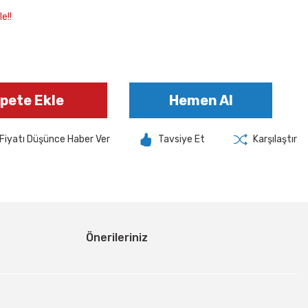
e!!
pete Ekle
Hemen Al
Fiyatı Düşünce Haber Ver
Tavsiye Et
Karşılaştır
Önerileriniz