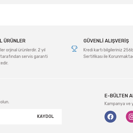
Yorum Yaz
L ÜRÜNLER
GÜVENLİ ALIŞVERİŞ
r orjinal ürünlerdir. 2 yıl
Kredi kartı bilgileriniz 256
tarafından servis garanti
Sertifikası ile Korunmaktad
edir.
Gönder
E-BÜLTEN A
olun.
Kampanya ve ye
KAYDOL