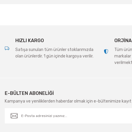
Ürün açıklamasında eksik bilgiler bulunuyor.
Ürün bilgilerinde hatalar bulunuyor.
Ürün fiyatı diğer sitelerden daha pahalı.
Bu ürüne benzer farklı alternatifler olmalı.
HIZLI KARGO
ORJİNA
Satışa sunulan tüm ürünler stoklarımızda
Tüm ürünle
olan ürünlerdir. 1 gün içinde kargoya verilir.
markalar 
verilmekt
E-BÜLTEN ABONELİĞİ
Kampanya ve yeniliklerden haberdar olmak için e-bültenimize kayıt 