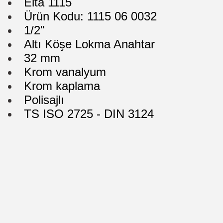
Elta 1115
Ürün Kodu: 1115 06 0032
1/2"
Altı Köşe Lokma Anahtar
32 mm
Krom vanalyum
Krom kaplama
Polisajlı
TS ISO 2725 - DIN 3124
Bu ürünün fiyat bilgisi, resim, ürün açıklamalarında ve diğer konularda
Görüş ve önerileriniz için teşekkür ederiz.
Ürün resmi kalitesiz, bozuk veya görüntülenemiyor.