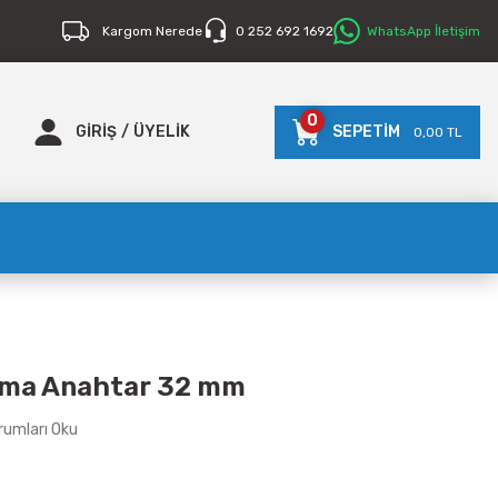
Kargom Nerede
0 252 692 1692
WhatsApp İletişim
0
GİRİŞ
/
ÜYELİK
SEPETİM
0,00 TL
Lokma Anahtar 32 mm
rumları Oku