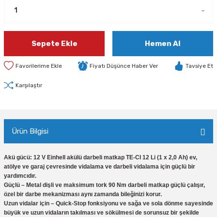
Sepete Ekle
Hemen Al
Fiyatı Düşünce Haber Ver
Tavsiye Et
Karşılaştır
Ürün Bilgisi
Akü gücü: 12 V Einhell akülü darbeli matkap TE-CI 12 Li (1 x 2,0 Ah) ev,
atölye ve garaj çevresinde vidalama ve darbeli vidalama için güçlü bir
yardımcıdır.
Güçlü – Metal dişli ve maksimum tork 90 Nm darbeli matkap güçlü çalışır,
özel bir darbe mekanizması aynı zamanda bileğinizi korur.
Uzun vidalar için – Quick-Stop fonksiyonu ve sağa ve sola dönme sayesinde
büyük ve uzun vidaların takılması ve sökülmesi de sorunsuz bir şekilde