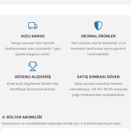
yetersiz gördüğünüz noktaları öneri formunu kullanarak tarafımıza
iletebilirsiniz.
Görüş ve önerileriniz için teşekkür ederiz.
Ürün resmi kalitesiz, bozuk veya görüntülenemiyor.
HIZLI KARGO
ORJİNAL ÜRÜNLER
Ürün açıklamasında eksik bilgiler bulunuyor.
Satışa sunulan tüm ürünler
Tüm ürünler orjinal ürünlerdir. 2 yıl
Ürün bilgilerinde hatalar bulunuyor.
stoklarımızda olan ürünlerdir. 1 gün
markalar tarafından servis garanti
Ürün fiyatı diğer sitelerden daha pahalı.
içinde kargoya verilir.
verilmektedir.
Bu ürüne benzer farklı alternatifler olmalı.
GÜVENLİ ALIŞVERİŞ
SATIŞ SONRASI GÜVEN
Kredi kartı bilgileriniz 256bit SSL
Satış sonrası kesintisiz hizmet
Sertifikası ile Korunmaktadır.
vermekteyiz. 09:00-18:00 arasında
çağrı merkezinden ulaşabilirsiniz.
Gönder
E-BÜLTEN ABONELİĞİ
Kampanya ve yeniliklerden haberdar olmak için e-bültenimize kayıt olun.