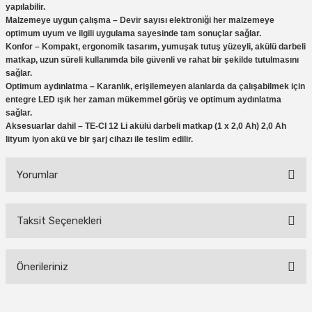
yapılabilir.
Malzemeye uygun çalışma – Devir sayısı elektroniği her malzemeye
optimum uyum ve ilgili uygulama sayesinde tam sonuçlar sağlar.
Konfor – Kompakt, ergonomik tasarım, yumuşak tutuş yüzeyli, akülü darbeli
matkap, uzun süreli kullanımda bile güvenli ve rahat bir şekilde tutulmasını
sağlar.
Optimum aydınlatma – Karanlık, erişilemeyen alanlarda da çalışabilmek için
entegre LED ışık her zaman mükemmel görüş ve optimum aydınlatma
sağlar.
Aksesuarlar dahil – TE-CI 12 Li akülü darbeli matkap (1 x 2,0 Ah) 2,0 Ah
lityum iyon akü ve bir şarj cihazı ile teslim edilir.
Yorumlar
Taksit Seçenekleri
Bu ürüne ilk yorumu siz yapın!
Önerileriniz
Yorum Yaz
Bu ürünün fiyat bilgisi, resim, ürün açıklamalarında ve diğer konularda