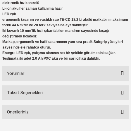
elektronik hız kontrolü
Li-ion akü her zaman kullanıma hazır
LED ışık
ergonomik tasarım ve yastıklı sap TE-CD 18/2 Li akülü matkabın maksimum
torku 44 Nm'dir ve 20 tork seviyesine ayarlanmıştır.
İki kovanlı 10 mm'lik hızlı çıkarılabilen mandren sayesinde bıçağı
değiştirmek kolaydır.
Matkap, ergonomik ve hafif tasarımının yanı sıra pratik Softgrip yüzeyleri
sayesinde ele rahatça oturur.
Entegre LED ışık, çalışma alanının net bir şekilde görülmesini sağlar.
Teslimata iki adet 2,0 Ah PXC akü ve bir şarj cihazı dahildir.
Yorumlar
Taksit Seçenekleri
Bu ürüne ilk yorumu siz yapın!
Önerileriniz
Yorum Yaz
Bu ürünün fiyat bilgisi, resim, ürün açıklamalarında ve diğer konularda