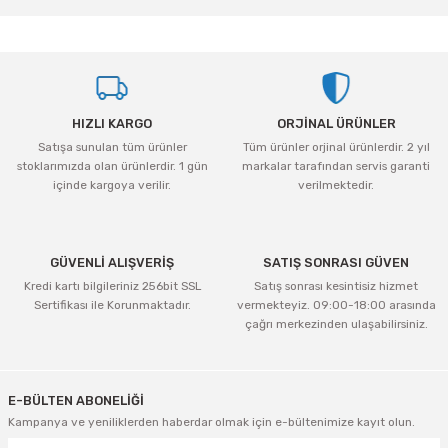
yetersiz gördüğünüz noktaları öneri formunu kullanarak tarafımıza
iletebilirsiniz.
Görüş ve önerileriniz için teşekkür ederiz.
Ürün resmi kalitesiz, bozuk veya görüntülenemiyor.
HIZLI KARGO
ORJİNAL ÜRÜNLER
Ürün açıklamasında eksik bilgiler bulunuyor.
Satışa sunulan tüm ürünler
Tüm ürünler orjinal ürünlerdir. 2 yıl
Ürün bilgilerinde hatalar bulunuyor.
stoklarımızda olan ürünlerdir. 1 gün
markalar tarafından servis garanti
Ürün fiyatı diğer sitelerden daha pahalı.
içinde kargoya verilir.
verilmektedir.
Bu ürüne benzer farklı alternatifler olmalı.
GÜVENLİ ALIŞVERİŞ
SATIŞ SONRASI GÜVEN
Kredi kartı bilgileriniz 256bit SSL
Satış sonrası kesintisiz hizmet
Sertifikası ile Korunmaktadır.
vermekteyiz. 09:00-18:00 arasında
çağrı merkezinden ulaşabilirsiniz.
Gönder
E-BÜLTEN ABONELİĞİ
Kampanya ve yeniliklerden haberdar olmak için e-bültenimize kayıt olun.