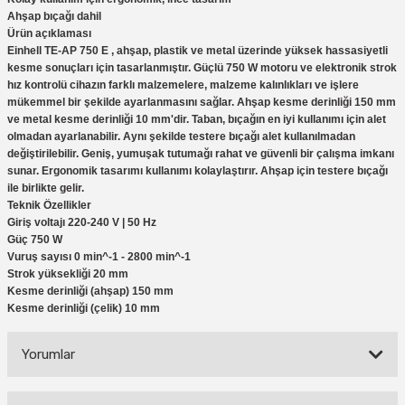
eri
Ölçme Aletleri
Topart
Green Guard
Eratool
Ahşap bıçağı dahil
Ürün açıklaması
Einhell TE-AP 750 E
, ahşap, plastik ve metal üzerinde yüksek hassasiyetli
ve Sıcak Silikon Tabancası
Topshop
Herly
Euromaag
kesme sonuçları için tasarlanmıştır. Güçlü 750 W motoru ve elektronik strok
hız kontrolü cihazın farklı malzemelere, malzeme kalınlıkları ve işlere
mükemmel bir şekilde ayarlanmasını sağlar. Ahşap kesme derinliği 150 mm
e Gönyeler
İlaçlama
Fortuna
ve metal kesme derinliği 10 mm'dir. Taban, bıçağın en iyi kullanımı için alet
olmadan ayarlanabilir. Aynı şekilde testere bıçağı alet kullanılmadan
iler
İp ve Halatlar
İzeltaş
değiştirilebilir. Geniş, yumuşak tutumağı rahat ve güvenli bir çalışma imkanı
sunar. Ergonomik tasarımı kullanımı kolaylaştırır. Ahşap için testere bıçağı
ile birlikte gelir.
ı ve Ekipmanları
Mum Silikon
Işıklar
Knisaw
Teknik Özellikler
Giriş voltajı 220-240 V | 50 Hz
a
i
İzeltaş
Koral
Güç 750 W
Vuruş sayısı 0 min^-1 - 2800 min^-1
Strok yüksekliği 20 mm
akinaları
İzmir Fırça
Milwaukee
Kesme derinliği (ahşap) 150 mm
Kesme derinliği (çelik) 10 mm
i-Kargaburun
Komelon
Osco
Yorumlar
nalar
Rainbird
Partner