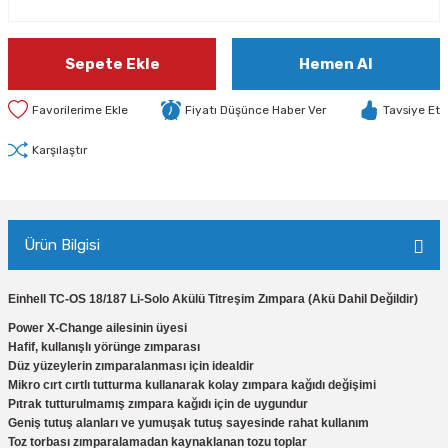
Sepete Ekle
Hemen Al
Fiyatı Düşünce Haber Ver
Tavsiye Et
Karşılaştır
Ürün Bilgisi
Einhell TC-OS 18/187 Li-Solo Akülü Titreşim Zımpara (Akü Dahil Değildir)
Power X-Change ailesinin üyesi
Hafif, kullanışlı yörünge zımparası
Düz yüzeylerin zımparalanması için idealdir
Mikro cırt cırtlı tutturma kullanarak kolay zımpara kağıdı değişimi
Pıtrak tutturulmamış zımpara kağıdı için de uygundur
Geniş tutuş alanları ve yumuşak tutuş sayesinde rahat kullanım
Toz torbası zımparalamadan kaynaklanan tozu toplar