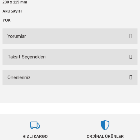
230 x 115 mm
Akü Sayısı
YOK
Yorumlar
Taksit Seçenekleri
Bu ürüne ilk yorumu siz yapın!
Önerileriniz
Yorum Yaz
Bu ürünün fiyat bilgisi, resim, ürün açıklamalarında ve diğer konularda
yetersiz gördüğünüz noktaları öneri formunu kullanarak tarafımıza
iletebilirsiniz.
Görüş ve önerileriniz için teşekkür ederiz.
Ürün resmi kalitesiz, bozuk veya görüntülenemiyor.
HIZLI KARGO
ORJİNAL ÜRÜNLER
Ürün açıklamasında eksik bilgiler bulunuyor.