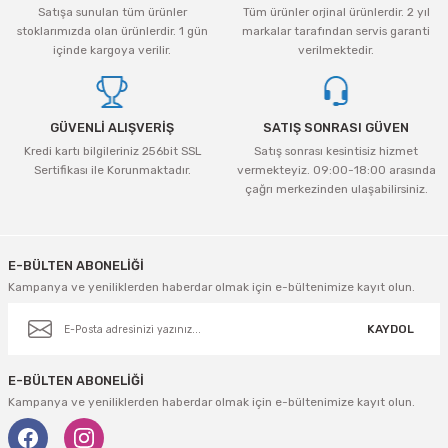
Satışa sunulan tüm ürünler
Tüm ürünler orjinal ürünlerdir. 2 yıl
Ürün bilgilerinde hatalar bulunuyor.
stoklarımızda olan ürünlerdir. 1 gün
markalar tarafından servis garanti
Ürün fiyatı diğer sitelerden daha pahalı.
içinde kargoya verilir.
verilmektedir.
Bu ürüne benzer farklı alternatifler olmalı.
GÜVENLİ ALIŞVERİŞ
SATIŞ SONRASI GÜVEN
Kredi kartı bilgileriniz 256bit SSL
Satış sonrası kesintisiz hizmet
Sertifikası ile Korunmaktadır.
vermekteyiz. 09:00-18:00 arasında
çağrı merkezinden ulaşabilirsiniz.
Gönder
E-BÜLTEN ABONELİĞİ
Kampanya ve yeniliklerden haberdar olmak için e-bültenimize kayıt olun.
KAYDOL
E-BÜLTEN ABONELİĞİ
Kampanya ve yeniliklerden haberdar olmak için e-bültenimize kayıt olun.