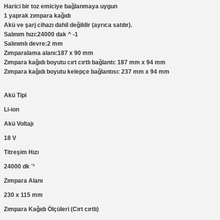
Harici bir toz emiciye bağlanmaya uygun
1 yaprak zımpara kağıdı
Akü ve şarj cihazı dahil değildir (ayrıca satılır).
Salınım hızı:24000 dak ^ -1
Salınımlı devre:2 mm
Zımparalama alanı:187 x 90 mm
Zımpara kağıdı boyutu cırt cırtlı bağlantı: 187 mm x 94 mm
Zımpara kağıdı boyutu kelepçe bağlantısı: 237 mm x 94 mm
Akü Tipi
Li-ion
Akü Voltajı
18 V
Titreşim Hızı
24000 dk ⁻¹
Zımpara Alanı
230 x 115 mm
Zımpara Kağıdı Ölçüleri (Cırt cırtlı)