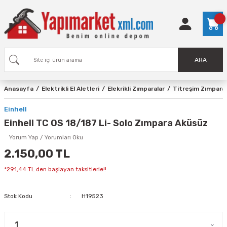
ARA
Anasayfa
Elektrikli El Aletleri
Elekrikli Zımparalar
Titreşim Zımparal
Einhell
Einhell TC OS 18/187 Li- Solo Zımpara Aküsüz
Yorum Yap / Yorumları Oku
2.150,00 TL
*291,44 TL den başlayan taksitlerle!!
Stok Kodu
H19523