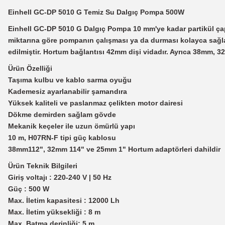
Einhell GC-DP 5010 G Temiz Su Dalgıç Pompa 500W
Einhell GC-DP 5010 G Dalgıç Pompa 10 mm'ye kadar partikül çapı 
miktarına göre pompanın çalışması ya da durması kolayca sağlan
edilmiştir. Hortum bağlantısı 42mm dişi vidadır. Ayrıca 38mm, 3
Ürün Özelliği
Taşıma kulbu ve kablo sarma oyuğu
Kademesiz ayarlanabilir şamandıra
Yüksek kaliteli ve paslanmaz çelikten motor dairesi
Dökme demirden sağlam gövde
Mekanik keçeler ile uzun ömürlü yapı
10 m, H07RN-F tipi güç kablosu
38mm112", 32mm 114" ve 25mm 1" Hortum adaptörleri dahildir
Ürün Teknik Bilgileri
Giriş voltajı : 220-240 V | 50 Hz
Güç : 500 W
Max. İletim kapasitesi : 12000 Lh
Max. İletim yüksekliği : 8 m
Max. Batma derinliği: 5 m