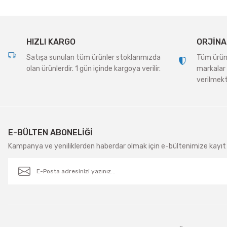
Ürün fiyatı diğer sitelerden daha pahalı.
Bu ürüne benzer farklı alternatifler olmalı.
HIZLI KARGO
ORJİNA
Satışa sunulan tüm ürünler stoklarımızda
Tüm ürünle
olan ürünlerdir. 1 gün içinde kargoya verilir.
markalar 
verilmekt
E-BÜLTEN ABONELİĞİ
Kampanya ve yeniliklerden haberdar olmak için e-bültenimize kayıt 