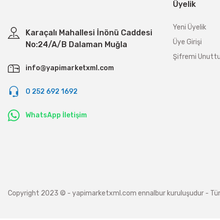
Üyelik
Yeni Üyelik
Karaçalı Mahallesi İnönü Caddesi
Üye Girişi
No:24/A/B Dalaman Muğla
Şifremi Unut
info@yapimarketxml.com
0 252 692 1692
WhatsApp İletişim
Copyright 2023 © - yapimarketxml.com ennalbur kuruluşudur - Tüm hakl