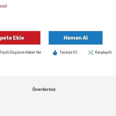
rle!!
pete Ekle
Hemen Al
Fiyatı Düşünce Haber Ver
Tavsiye Et
Karşılaştır
Önerileriniz