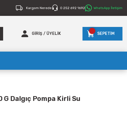
Kargom Nerede
0 252 692 1692
WhatsApp İletişim
GİRİŞ
/
ÜYELİK
SEPETİM
0 G Dalgıç Pompa Kirli Su