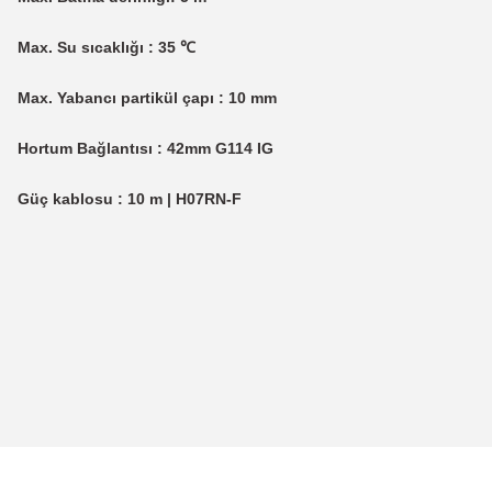
Max. Su sıcaklığı : 35 ℃
Max. Yabancı partikül çapı : 10 mm
Hortum Bağlantısı : 42mm G114 IG
Güç kablosu : 10 m | H07RN-F
Bu ürünün fiyat bilgisi, resim, ürün açıklamalarında ve diğer konularda
Görüş ve önerileriniz için teşekkür ederiz.
Ürün resmi kalitesiz, bozuk veya görüntülenemiyor.
Ürün açıklamasında eksik bilgiler bulunuyor.
Ürün bilgilerinde hatalar bulunuyor.