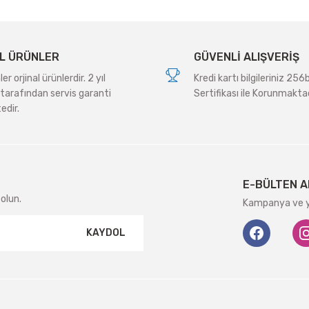
L ÜRÜNLER
GÜVENLİ ALIŞVERİŞ
r orjinal ürünlerdir. 2 yıl
Kredi kartı bilgileriniz 256
tarafından servis garanti
Sertifikası ile Korunmaktad
edir.
Gönder
E-BÜLTEN A
olun.
Kampanya ve ye
KAYDOL