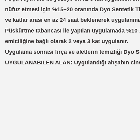
nüfuz etmesi için %15–20 oranında Dyo Sentetik Tiner
ve katlar arası en az 24 saat beklenerek uygulanmal
Püskürtme tabancas
ı ile yapılan uygulamada %10-2
emiciliğine bağlı olarak 2 veya 3 kat uygulanır.
Uygulama sonras
ı fırça ve aletlerin temizliği Dyo S
UYGULANABİLEN ALAN: Uygulandığı ahşabın cinsine 
Bu ürünün fiyat bilgisi, resim, ürün açıklamalarında ve diğer konularda
Görüş ve önerileriniz için teşekkür ederiz.
Ürün resmi kalitesiz, bozuk veya görüntülenemiyor.