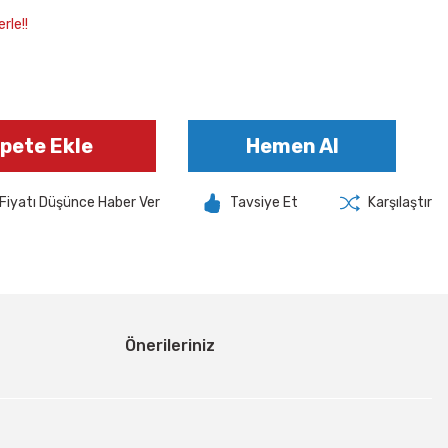
rle!!
pete Ekle
Hemen Al
Fiyatı Düşünce Haber Ver
Tavsiye Et
Karşılaştır
Önerileriniz