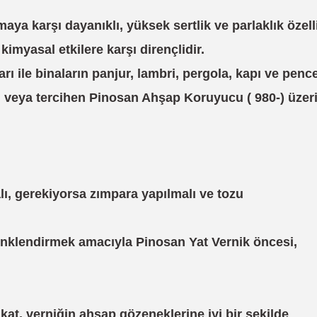
ya karşı dayanıklı, yüksek sertlik ve parlaklık özell
imyasal etkilere karşı dirençlidir.
 ile binaların panjur, lambri, pergola, kapı ve penc
 veya tercihen Pinosan Ahşap Koruyucu ( 980-) üzer
malı, gerekiyorsa zımpara yapılmalı ve tozu
renklendirmek amacıyla Pinosan Yat Vernik öncesi,
k kat, verniğin ahşap gözeneklerine iyi bir şekilde