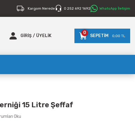
Kargom Nerede
0 252 692 1692
WhatsApp İletişim
0
GİRİŞ
/
ÜYELİK
SEPETİM
0,00 TL
erniği 15 Litre Şeffaf
rumları Oku