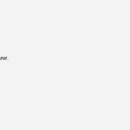
nır
.
irsiniz.