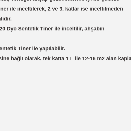
 ile inceltilerek, 2 ve 3. katlar ise inceltilmeden
ıdır.
0 Dyo Sentetik Tiner ile inceltilir, ahşabın
entetik Tiner ile yapılabilir.
bağlı olarak, tek katta 1 L ile 12-16 m2 alan kapla
 yetersiz gördüğünüz noktaları öneri formunu kullanarak tarafımıza iletebil
Bu ürüne ilk yorumu siz yapın!
Yorum Yaz