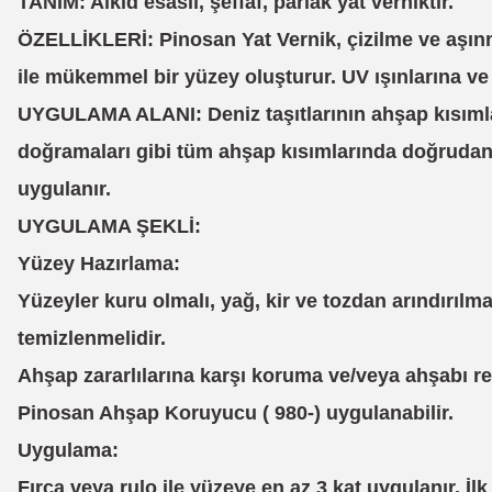
TANIM: Alkid esaslı, şeffaf, parlak yat verniktir.
ÖZELLİKLERİ: Pinosan Yat Vernik, çizilme ve aşınma
ile mükemmel bir yüzey oluşturur. UV ışınlarına ve k
UYGULAMA ALANI: Deniz taşıtlarının ahşap kısımları
doğramaları gibi tüm ahşap kısımlarında doğrudan
uygulanır.
UYGULAMA ŞEKLİ:
Yüzey Hazırlama:
Yüzeyler kuru olmal
ı, yağ, kir ve tozdan arındırıl
temizlenmelidir.
Ah
şap zararlılarına karşı koruma ve/veya ahşabı 
Pinosan Ahşap Koruyucu ( 980-) uygulanabilir.
Uygulama:
F
ırça veya rulo ile yüzeye en az 3 kat uygulanır. İl