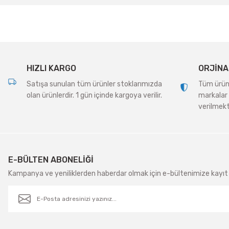
Ürün açıklamasında eksik bilgiler bulunuyor.
Ürün bilgilerinde hatalar bulunuyor.
Ürün fiyatı diğer sitelerden daha pahalı.
Bu ürüne benzer farklı alternatifler olmalı.
HIZLI KARGO
ORJİNA
Satışa sunulan tüm ürünler stoklarımızda
Tüm ürünle
olan ürünlerdir. 1 gün içinde kargoya verilir.
markalar 
verilmekt
E-BÜLTEN ABONELİĞİ
Kampanya ve yeniliklerden haberdar olmak için e-bültenimize kayıt 