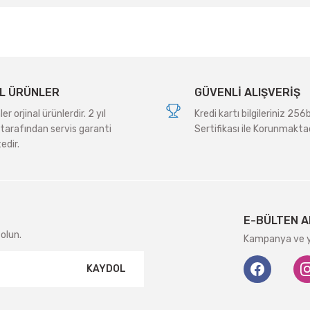
L ÜRÜNLER
GÜVENLİ ALIŞVERİŞ
r orjinal ürünlerdir. 2 yıl
Kredi kartı bilgileriniz 256
tarafından servis garanti
Sertifikası ile Korunmaktad
edir.
Gönder
E-BÜLTEN A
olun.
Kampanya ve ye
KAYDOL