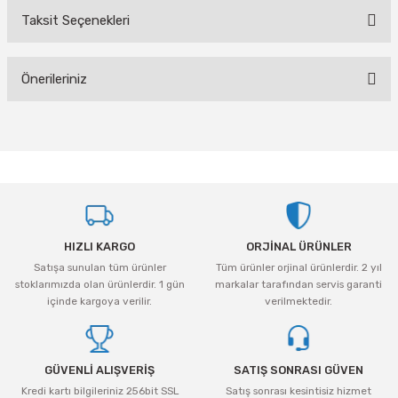
eri
Ölçme Aletleri
Topart
Green Guard
Eratool
Taksit Seçenekleri
Bu ürüne ilk yorumu siz yapın!
ve Sıcak Silikon Tabancası
Topshop
Herly
Euromaag
Önerileriniz
Yorum Yaz
e Gönyeler
İlaçlama
Fortuna
Bu ürünün fiyat bilgisi, resim, ürün açıklamalarında ve diğer konularda
yetersiz gördüğünüz noktaları öneri formunu kullanarak tarafımıza
iler
İp ve Halatlar
İzeltaş
iletebilirsiniz.
Görüş ve önerileriniz için teşekkür ederiz.
ı ve Ekipmanları
Mum Silikon
Işıklar
Knisaw
Ürün resmi kalitesiz, bozuk veya görüntülenemiyor.
a
i
İzeltaş
Koral
HIZLI KARGO
ORJİNAL ÜRÜNLER
Ürün açıklamasında eksik bilgiler bulunuyor.
Satışa sunulan tüm ürünler
Tüm ürünler orjinal ürünlerdir. 2 yıl
Ürün bilgilerinde hatalar bulunuyor.
akinaları
İzmir Fırça
Milwaukee
stoklarımızda olan ürünlerdir. 1 gün
markalar tarafından servis garanti
Ürün fiyatı diğer sitelerden daha pahalı.
içinde kargoya verilir.
verilmektedir.
i-Kargaburun
Komelon
Osco
Bu ürüne benzer farklı alternatifler olmalı.
nalar
Rainbird
Partner
GÜVENLİ ALIŞVERİŞ
SATIŞ SONRASI GÜVEN
Kredi kartı bilgileriniz 256bit SSL
Satış sonrası kesintisiz hizmet