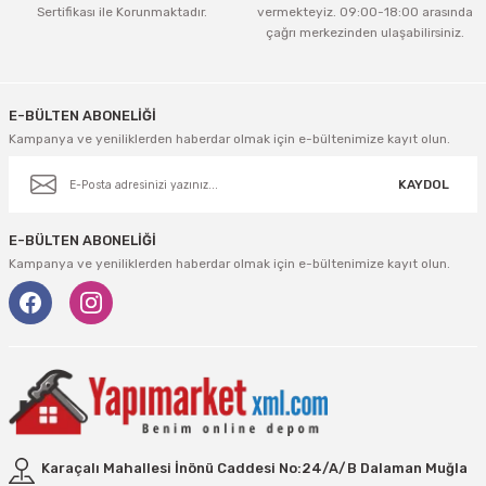
tleri Aksesuar
Roney
Rapid
Sertifikası ile Korunmaktadır.
vermekteyiz. 09:00-18:00 arasında
çağrı merkezinden ulaşabilirsiniz.
Gönder
Rtrmax
Sait Demirci
E-BÜLTEN ABONELİĞİ
SGS
Serel
Kampanya ve yeniliklerden haberdar olmak için e-bültenimize kayıt olun.
Üzümcü
SGS
KAYDOL
Yalvaç
Sofuoğlu
E-BÜLTEN ABONELİĞİ
Kampanya ve yeniliklerden haberdar olmak için e-bültenimize kayıt olun.
Yaparlar
Stanley
Topart
Topshop
Ugr
Karaçalı Mahallesi İnönü Caddesi No:24/A/B Dalaman Muğla