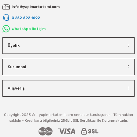
Vivastar
info@yapimarketxml.com
Yale
0 252 692 1692
WhatsApp İletişim
Yaparlar
Üyelik
Kurumsal
Alışveriş
Copyright 2023 © - yapimarketxml.com ennalbur kuruluşudur - Tüm hakları
saklıdır - Kredi kartı bilgileriniz 256bit SSL Sertifikası ile Korunmaktadır.