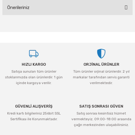
Önerileriniz
Yorum Yaz
Bu ürünün fiyat bilgisi, resim, ürün açıklamalarında ve diğer konularda
yetersiz gördüğünüz noktaları öneri formunu kullanarak tarafımıza
iletebilirsiniz.
Görüş ve önerileriniz için teşekkür ederiz.
Ürün resmi kalitesiz, bozuk veya görüntülenemiyor.
HIZLI KARGO
ORJİNAL ÜRÜNLER
Ürün açıklamasında eksik bilgiler bulunuyor.
Satışa sunulan tüm ürünler
Tüm ürünler orjinal ürünlerdir. 2 yıl
Ürün bilgilerinde hatalar bulunuyor.
stoklarımızda olan ürünlerdir. 1 gün
markalar tarafından servis garanti
Ürün fiyatı diğer sitelerden daha pahalı.
içinde kargoya verilir.
verilmektedir.
Bu ürüne benzer farklı alternatifler olmalı.
GÜVENLİ ALIŞVERİŞ
SATIŞ SONRASI GÜVEN
Kredi kartı bilgileriniz 256bit SSL
Satış sonrası kesintisiz hizmet
Sertifikası ile Korunmaktadır.
vermekteyiz. 09:00-18:00 arasında
çağrı merkezinden ulaşabilirsiniz.
Gönder