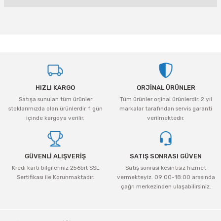
Yorum Yaz
tleri Aksesuar
Roney
Rapid
Bu ürünün fiyat bilgisi, resim, ürün açıklamalarında ve diğer konularda
Rtrmax
Sait Demirci
yetersiz gördüğünüz noktaları öneri formunu kullanarak tarafımıza
iletebilirsiniz.
Görüş ve önerileriniz için teşekkür ederiz.
SGS
Serel
Ürün resmi kalitesiz, bozuk veya görüntülenemiyor.
Üzümcü
SGS
HIZLI KARGO
ORJİNAL ÜRÜNLER
Ürün açıklamasında eksik bilgiler bulunuyor.
Satışa sunulan tüm ürünler
Tüm ürünler orjinal ürünlerdir. 2 yıl
Yalvaç
Sofuoğlu
Ürün bilgilerinde hatalar bulunuyor.
stoklarımızda olan ürünlerdir. 1 gün
markalar tarafından servis garanti
Ürün fiyatı diğer sitelerden daha pahalı.
içinde kargoya verilir.
verilmektedir.
Yaparlar
Stanley
Bu ürüne benzer farklı alternatifler olmalı.
Topart
GÜVENLİ ALIŞVERİŞ
SATIŞ SONRASI GÜVEN
Kredi kartı bilgileriniz 256bit SSL
Satış sonrası kesintisiz hizmet
Topshop
Sertifikası ile Korunmaktadır.
vermekteyiz. 09:00-18:00 arasında
çağrı merkezinden ulaşabilirsiniz.
Gönder
Ugr