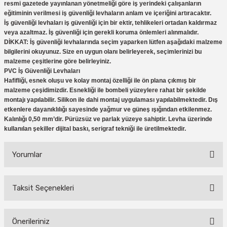
resmi gazetede yayınlanan yönetmeliği göre iş yerindeki çalışanların
eri
Ölçme Aletleri
Topart
Green Guard
Eratool
eğitiminin verilmesi iş güvenliği levhaların anlam ve içeriğini artıracaktır.
İş güvenliği levhaları iş güvenliği için bir ektir, tehlikeleri ortadan kaldırmaz
veya azaltmaz. İş güvenliği için gerekli koruma önlemleri alınmalıdır.
ve Sıcak Silikon Tabancası
Topshop
Herly
Euromaag
DİKKAT: İş güvenliği levhalarında seçim yaparken lütfen aşağıdaki malzeme
bilgilerini okuyunuz. Size en uygun olanı belirleyerek, seçimlerinizi bu
e Gönyeler
İlaçlama
Fortuna
malzeme çeşitlerine göre belirleyiniz.
PVC İş Güvenliği Levhaları
Hafifliği, esnek oluşu ve kolay montaj özelliği ile ön plana çıkmış bir
iler
İp ve Halatlar
İzeltaş
malzeme çeşidimizdir. Esnekliği ile bombeli yüzeylere rahat bir şekilde
montajı yapılabilir. Silikon ile dahi montaj uygulaması yapılabilmektedir. Dış
ı ve Ekipmanları
Mum Silikon
Işıklar
Knisaw
etkenlere dayanıklılığı sayesinde yağmur ve güneş ışığından etkilenmez.
Kalınlığı 0,50 mm’dir. Pürüzsüz ve parlak yüzeye sahiptir. Levha üzerinde
kullanılan şekiller dijital baskı, serigraf tekniği ile üretilmektedir.
a
i
İzeltaş
Koral
Yorumlar
akinaları
İzmir Fırça
Milwaukee
i-Kargaburun
Komelon
Osco
Taksit Seçenekleri
Bu ürüne ilk yorumu siz yapın!
nalar
Rainbird
Partner
Önerileriniz