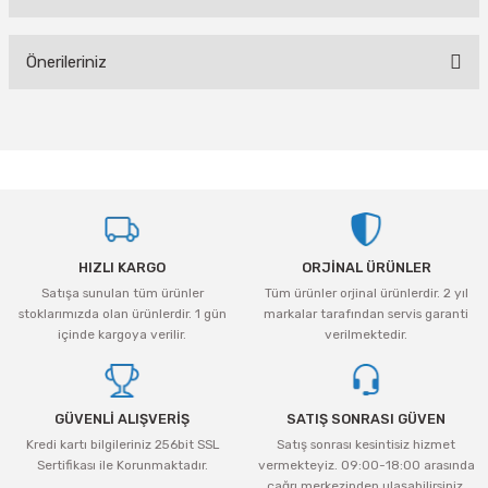
tleri Aksesuar
Roney
Rapid
Bu ürüne ilk yorumu siz yapın!
Önerileriniz
Rtrmax
Sait Demirci
Yorum Yaz
SGS
Serel
Bu ürünün fiyat bilgisi, resim, ürün açıklamalarında ve diğer konularda
yetersiz gördüğünüz noktaları öneri formunu kullanarak tarafımıza
iletebilirsiniz.
Üzümcü
SGS
Görüş ve önerileriniz için teşekkür ederiz.
Yalvaç
Sofuoğlu
Ürün resmi kalitesiz, bozuk veya görüntülenemiyor.
HIZLI KARGO
ORJİNAL ÜRÜNLER
Ürün açıklamasında eksik bilgiler bulunuyor.
Yaparlar
Stanley
Satışa sunulan tüm ürünler
Tüm ürünler orjinal ürünlerdir. 2 yıl
Ürün bilgilerinde hatalar bulunuyor.
stoklarımızda olan ürünlerdir. 1 gün
markalar tarafından servis garanti
Topart
Ürün fiyatı diğer sitelerden daha pahalı.
içinde kargoya verilir.
verilmektedir.
Bu ürüne benzer farklı alternatifler olmalı.
Topshop
GÜVENLİ ALIŞVERİŞ
SATIŞ SONRASI GÜVEN
Ugr
Kredi kartı bilgileriniz 256bit SSL
Satış sonrası kesintisiz hizmet
Sertifikası ile Korunmaktadır.
vermekteyiz. 09:00-18:00 arasında
çağrı merkezinden ulaşabilirsiniz.