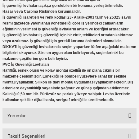
eri
Ölçme Aletleri
Topart
Green Guard
Eratool
İş güvenliği levhaları açıkça görülebilen bir konuma yerleştirilmelidir.
Hasar veya Çarpma Riskinden korunmalıdır.
İş güvenliği işaretleri ve renk kodları 23- Aralık-2003 tarih ve 25325 sayılı
ve Sıcak Silikon Tabancası
Topshop
Herly
Euromaag
resmi gazetede yayınlanan yönetmeliği göre iş yerindeki çalışanların
eğitiminin verilmesi iş güvenliği levhaların anlam ve içeriğini artıracaktır.
İş güvenliği levhaları iş güvenliği için bir ektir, tehlikeleri ortadan kaldırmaz
e Gönyeler
İlaçlama
Fortuna
veya azaltmaz. İş güvenliği için gerekli koruma önlemleri alınmalıdır.
DİKKAT: İş güvenliği levhalarında seçim yaparken lütfen aşağıdaki malzeme
iler
İp ve Halatlar
İzeltaş
bilgilerini okuyunuz. Size en uygun olanı belirleyerek, seçimlerinizi bu
malzeme çeşitlerine göre belirleyiniz.
PVC İş Güvenliği Levhaları
ı ve Ekipmanları
Mum Silikon
Işıklar
Knisaw
Hafifliği, esnek oluşu ve kolay montaj özelliği ile ön plana çıkmış bir
malzeme çeşidimizdir. Esnekliği ile bombeli yüzeylere rahat bir şekilde
a
i
İzeltaş
Koral
montajı yapılabilir. Silikon ile dahi montaj uygulaması yapılabilmektedir. Dış
etkenlere dayanıklılığı sayesinde yağmur ve güneş ışığından etkilenmez.
Kalınlığı 0,50 mm’dir. Pürüzsüz ve parlak yüzeye sahiptir. Levha üzerinde
akinaları
İzmir Fırça
Milwaukee
kullanılan şekiller dijital baskı, serigraf tekniği ile üretilmektedir.
i-Kargaburun
Komelon
Osco
Yorumlar
nalar
Rainbird
Partner
Taksit Seçenekleri