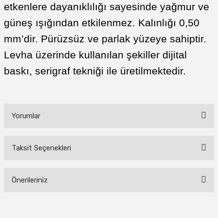
etkenlere dayanıklılığı sayesinde yağmur ve
güneş ışığından etkilenmez. Kalınlığı 0,50
mm’dir. Pürüzsüz ve parlak yüzeye sahiptir.
Levha üzerinde kullanılan şekiller dijital
baskı, serigraf tekniği ile üretilmektedir.
Yorumlar
Taksit Seçenekleri
Bu ürüne ilk yorumu siz yapın!
Önerileriniz
Yorum Yaz
Bu ürünün fiyat bilgisi, resim, ürün açıklamalarında ve diğer konularda
yetersiz gördüğünüz noktaları öneri formunu kullanarak tarafımıza