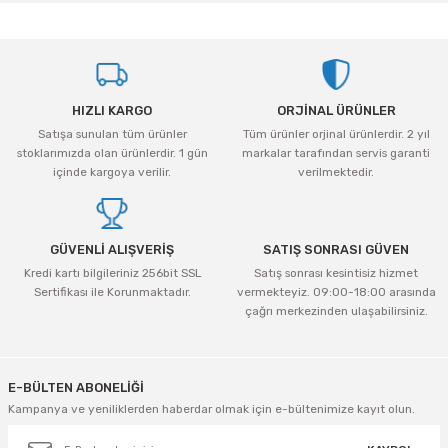
iletebilirsiniz.
Görüş ve önerileriniz için teşekkür ederiz.
Ürün resmi kalitesiz, bozuk veya görüntülenemiyor.
HIZLI KARGO
ORJİNAL ÜRÜNLER
Ürün açıklamasında eksik bilgiler bulunuyor.
Satışa sunulan tüm ürünler
Tüm ürünler orjinal ürünlerdir. 2 yıl
Ürün bilgilerinde hatalar bulunuyor.
stoklarımızda olan ürünlerdir. 1 gün
markalar tarafından servis garanti
Ürün fiyatı diğer sitelerden daha pahalı.
içinde kargoya verilir.
verilmektedir.
Bu ürüne benzer farklı alternatifler olmalı.
GÜVENLİ ALIŞVERİŞ
SATIŞ SONRASI GÜVEN
Kredi kartı bilgileriniz 256bit SSL
Satış sonrası kesintisiz hizmet
Sertifikası ile Korunmaktadır.
vermekteyiz. 09:00-18:00 arasında
çağrı merkezinden ulaşabilirsiniz.
Gönder
E-BÜLTEN ABONELİĞİ
Kampanya ve yeniliklerden haberdar olmak için e-bültenimize kayıt olun.