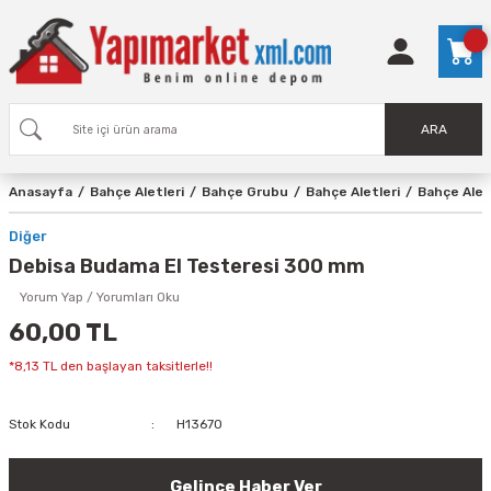
ARA
Anasayfa
Bahçe Aletleri
Bahçe Grubu
Bahçe Aletleri
Bahçe Alet
Diğer
Debisa Budama El Testeresi 300 mm
Yorum Yap / Yorumları Oku
60,00 TL
*8,13 TL den başlayan taksitlerle!!
Stok Kodu
H13670
Gelince Haber Ver