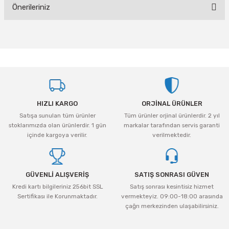
Önerileriniz
Yorum Yaz
Bu ürünün fiyat bilgisi, resim, ürün açıklamalarında ve diğer konularda
yetersiz gördüğünüz noktaları öneri formunu kullanarak tarafımıza
iletebilirsiniz.
Görüş ve önerileriniz için teşekkür ederiz.
Ürün resmi kalitesiz, bozuk veya görüntülenemiyor.
HIZLI KARGO
ORJİNAL ÜRÜNLER
Ürün açıklamasında eksik bilgiler bulunuyor.
Satışa sunulan tüm ürünler
Tüm ürünler orjinal ürünlerdir. 2 yıl
Ürün bilgilerinde hatalar bulunuyor.
stoklarımızda olan ürünlerdir. 1 gün
markalar tarafından servis garanti
Ürün fiyatı diğer sitelerden daha pahalı.
içinde kargoya verilir.
verilmektedir.
Bu ürüne benzer farklı alternatifler olmalı.
GÜVENLİ ALIŞVERİŞ
SATIŞ SONRASI GÜVEN
Kredi kartı bilgileriniz 256bit SSL
Satış sonrası kesintisiz hizmet
Sertifikası ile Korunmaktadır.
vermekteyiz. 09:00-18:00 arasında
çağrı merkezinden ulaşabilirsiniz.
Gönder