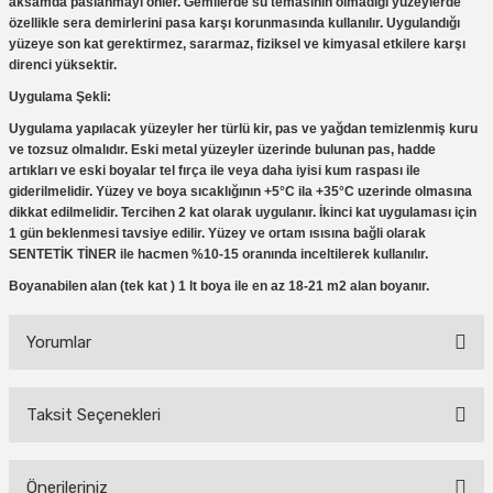
aksamda paslanmayı önler. Gemilerde su temasının olmadığı yüzeylerde
özellikle sera demirlerini pasa karşı korunmasında kullanılır. Uygulandığı
yüzeye son kat gerektirmez, sararmaz, fiziksel ve kimyasal etkilere karşı
direnci yüksektir.
Uygulama Şekli:
Uygulama yapılacak yüzeyler her türlü kir, pas ve yağdan temizlenmiş kuru
ve tozsuz olmalıdır. Eski metal yüzeyler üzerinde bulunan pas, hadde
artıkları ve eski boyalar tel fırça ile veya daha iyisi kum raspası ile
giderilmelidir. Yüzey ve boya sıcaklığının +5°C ila +35°C uzerinde olmasına
dikkat edilmelidir. Tercihen 2 kat olarak uygulanır. İkinci kat uygulaması için
1 gün beklenmesi tavsiye edilir. Yüzey ve ortam ısısına bağli olarak
SENTETİK TİNER ile hacmen %10-15 oranında inceltilerek kullanılır.
Boyanabilen alan (tek kat ) 1 lt boya ile en az 18-21 m2 alan boyanır.
Yorumlar
Taksit Seçenekleri
Bu ürüne ilk yorumu siz yapın!
Önerileriniz