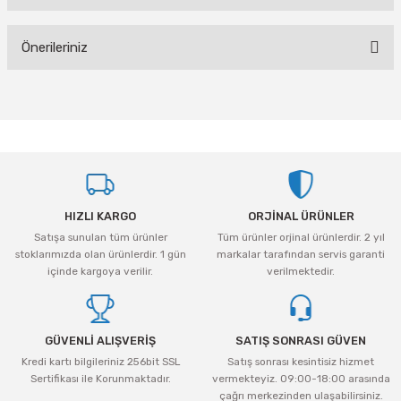
Bu ürüne ilk yorumu siz yapın!
Önerileriniz
Yorum Yaz
Bu ürünün fiyat bilgisi, resim, ürün açıklamalarında ve diğer konularda
yetersiz gördüğünüz noktaları öneri formunu kullanarak tarafımıza
iletebilirsiniz.
Görüş ve önerileriniz için teşekkür ederiz.
Ürün resmi kalitesiz, bozuk veya görüntülenemiyor.
HIZLI KARGO
ORJİNAL ÜRÜNLER
Ürün açıklamasında eksik bilgiler bulunuyor.
Satışa sunulan tüm ürünler
Tüm ürünler orjinal ürünlerdir. 2 yıl
Ürün bilgilerinde hatalar bulunuyor.
stoklarımızda olan ürünlerdir. 1 gün
markalar tarafından servis garanti
Ürün fiyatı diğer sitelerden daha pahalı.
içinde kargoya verilir.
verilmektedir.
Bu ürüne benzer farklı alternatifler olmalı.
GÜVENLİ ALIŞVERİŞ
SATIŞ SONRASI GÜVEN
Kredi kartı bilgileriniz 256bit SSL
Satış sonrası kesintisiz hizmet
Sertifikası ile Korunmaktadır.
vermekteyiz. 09:00-18:00 arasında
çağrı merkezinden ulaşabilirsiniz.