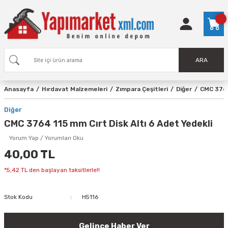
ARA
Anasayfa
Hırdavat Malzemeleri
Zımpara Çeşitleri
Diğer
CMC 3764
Diğer
CMC 3764 115 mm Cırt Disk Altı 6 Adet Yedekli
Yorum Yap / Yorumları Oku
40,00 TL
*5,42 TL den başlayan taksitlerle!!
Stok Kodu
H5116
Gelince Haber Ver