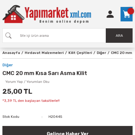
ARA
Anasayfa
Hırdavat Malzemeleri
Kilit Çeşitleri
Diğer
CMC 20 mm Kı
Diğer
CMC 20 mm Kısa Sarı Asma Kilit
Yorum Yap / Yorumları Oku
25,00 TL
*3,39 TL den başlayan taksitlerle!!
Stok Kodu
H20445
Gelince Haber Ver