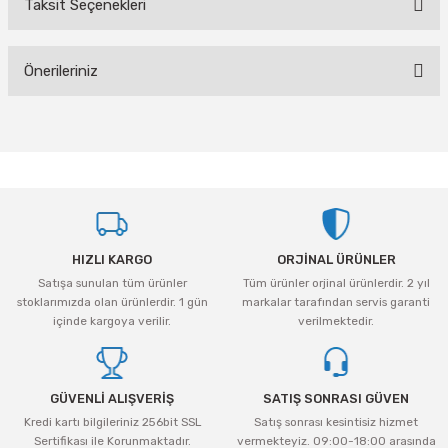
Taksit Seçenekleri
Bu ürüne ilk yorumu siz yapın!
Önerileriniz
Yorum Yaz
Bu ürünün fiyat bilgisi, resim, ürün açıklamalarında ve diğer konularda
yetersiz gördüğünüz noktaları öneri formunu kullanarak tarafımıza
iletebilirsiniz.
Görüş ve önerileriniz için teşekkür ederiz.
Ürün resmi kalitesiz, bozuk veya görüntülenemiyor.
HIZLI KARGO
ORJİNAL ÜRÜNLER
Ürün açıklamasında eksik bilgiler bulunuyor.
Satışa sunulan tüm ürünler
Tüm ürünler orjinal ürünlerdir. 2 yıl
Ürün bilgilerinde hatalar bulunuyor.
stoklarımızda olan ürünlerdir. 1 gün
markalar tarafından servis garanti
Ürün fiyatı diğer sitelerden daha pahalı.
içinde kargoya verilir.
verilmektedir.
Bu ürüne benzer farklı alternatifler olmalı.
GÜVENLİ ALIŞVERİŞ
SATIŞ SONRASI GÜVEN
Kredi kartı bilgileriniz 256bit SSL
Satış sonrası kesintisiz hizmet
Sertifikası ile Korunmaktadır.
vermekteyiz. 09:00-18:00 arasında