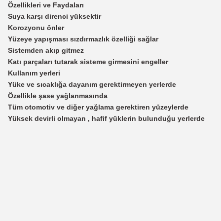
Özellikleri ve Faydaları
Suya karşı direnci yüksektir
Korozyonu önler
Yüzeye yapışması sızdırmazlık özelliği sağlar
Sistemden akıp gitmez
Katı parçaları tutarak sisteme girmesini engeller
Kullanım yerleri
Yüke ve sıcaklığa dayanım gerektirmeyen yerlerde
Özellikle şase yağlanmasında
Tüm otomotiv ve diğer yağlama gerektiren yüzeylerde
Yüksek devirli olmayan , hafif yüklerin bulunduğu yerlerde
Bu ürünün fiyat bilgisi, resim, ürün açıklamalarında ve diğer konularda
Görüş ve önerileriniz için teşekkür ederiz.
Ürün resmi kalitesiz, bozuk veya görüntülenemiyor.