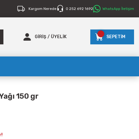
Kargom Nerede
0 252 692 1692
WhatsApp İletişim
GİRİŞ
/
ÜYELİK
SEPETİM
Yağı 150 gr
!!