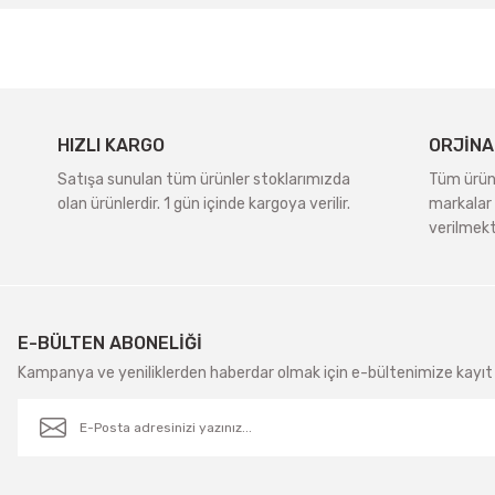
Ürün açıklamasında eksik bilgiler bulunuyor.
Ürün bilgilerinde hatalar bulunuyor.
Ürün fiyatı diğer sitelerden daha pahalı.
Bu ürüne benzer farklı alternatifler olmalı.
HIZLI KARGO
ORJİNA
Satışa sunulan tüm ürünler stoklarımızda
Tüm ürünle
olan ürünlerdir. 1 gün içinde kargoya verilir.
markalar 
verilmekt
E-BÜLTEN ABONELİĞİ
Kampanya ve yeniliklerden haberdar olmak için e-bültenimize kayıt 