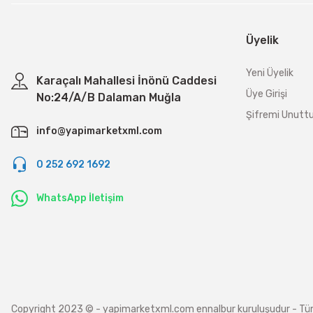
Üyelik
Yeni Üyelik
Karaçalı Mahallesi İnönü Caddesi
Üye Girişi
No:24/A/B Dalaman Muğla
Şifremi Unut
info@yapimarketxml.com
0 252 692 1692
WhatsApp İletişim
Copyright 2023 © - yapimarketxml.com ennalbur kuruluşudur - Tüm hakl