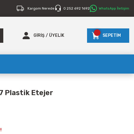
Kargom Nerede
0 252 692 1692
WhatsApp İletişim
GİRİŞ
/
ÜYELİK
SEPETİM
7 Plastik Etejer
!