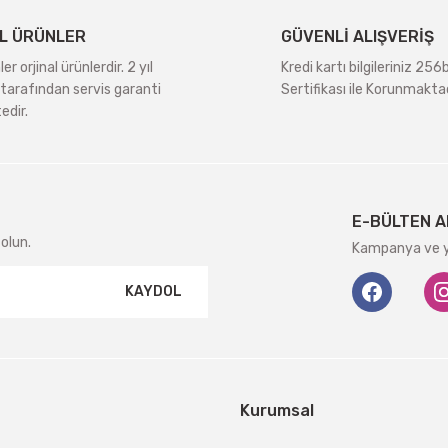
L ÜRÜNLER
GÜVENLİ ALIŞVERİŞ
r orjinal ürünlerdir. 2 yıl
Kredi kartı bilgileriniz 256
tarafından servis garanti
Sertifikası ile Korunmaktad
edir.
Gönder
E-BÜLTEN A
olun.
Kampanya ve ye
KAYDOL
Kurumsal