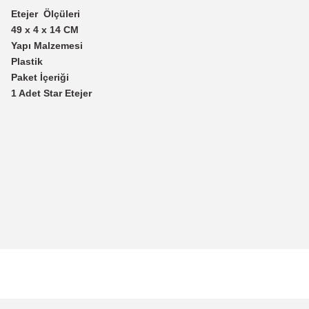
Etejer Ölçüleri
49 x 4 x 14 CM
Yapı Malzemesi
Plastik
Paket İçeriği
1 Adet Star Etejer
Bu ürünün fiyat bilgisi, resim, ürün açıklamalarında ve diğer konularda
Görüş ve önerileriniz için teşekkür ederiz.
Ürün resmi kalitesiz, bozuk veya görüntülenemiyor.
Ürün açıklamasında eksik bilgiler bulunuyor.
Ürün bilgilerinde hatalar bulunuyor.
Ürün fiyatı diğer sitelerden daha pahalı.