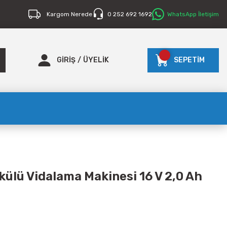
Kargom Nerede
0 252 692 1692
WhatsApp İletişim
GİRİŞ
/
ÜYELİK
SEPETİM
ülü Vidalama Makinesi 16 V 2,0 Ah