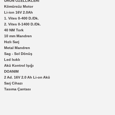
ÜRÜN ÖZELLİKLERİ
Kömürsüz Motor
Li-ion 16V 2.0Ah
1. Vites 0-400 D./Dk.
2. Vites 0-1400 D./Dk.
40 NM Tork
10 mm Mandren
Hızlı Sarj
Metal Mandren
Sag - Sol Dönüş
Led Isıklı
Akü Kontrol Işığı
DOANIM
2 Ad. 16V 2.0 Ah Li-on Akü
Sarj Cihazı
Tasıma Çantası