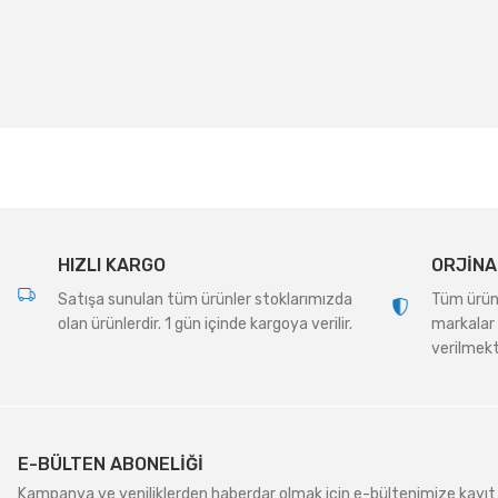
Bu ürünün fiyat bilgisi, resim, ürün açıklamalarında ve diğer konularda
Görüş ve önerileriniz için teşekkür ederiz.
Ürün resmi kalitesiz, bozuk veya görüntülenemiyor.
Ürün açıklamasında eksik bilgiler bulunuyor.
Ürün bilgilerinde hatalar bulunuyor.
Ürün fiyatı diğer sitelerden daha pahalı.
Bu ürüne benzer farklı alternatifler olmalı.
HIZLI KARGO
ORJİNA
Satışa sunulan tüm ürünler stoklarımızda
Tüm ürünle
olan ürünlerdir. 1 gün içinde kargoya verilir.
markalar 
verilmekt
E-BÜLTEN ABONELİĞİ
Kampanya ve yeniliklerden haberdar olmak için e-bültenimize kayıt 