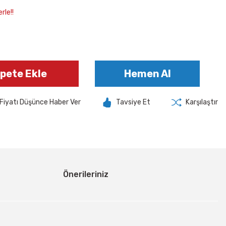
rle!!
pete Ekle
Hemen Al
Fiyatı Düşünce Haber Ver
Tavsiye Et
Karşılaştır
Önerileriniz