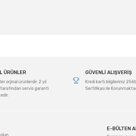
 yetersiz gördüğünüz noktaları öneri formunu kullanarak tarafımıza iletebil
Bu ürüne ilk yorumu siz yapın!
Yorum Yaz
L ÜRÜNLER
GÜVENLİ ALIŞVERİŞ
r orjinal ürünlerdir. 2 yıl
Kredi kartı bilgileriniz 256
tarafından servis garanti
Sertifikası ile Korunmaktad
edir.
Gönder
E-BÜLTEN A
olun.