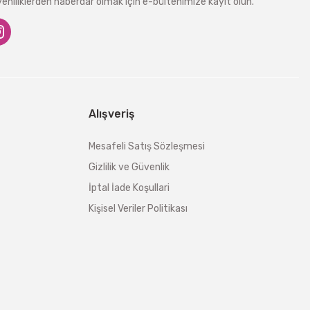
niliklerden haberdar olmak için e-bültenimize kayıt olun.
Alışveriş
Mesafeli Satış Sözleşmesi
Gizlilik ve Güvenlik
İptal İade Koşullari
Kişisel Veriler Politikası