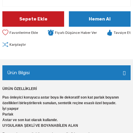
Sepete Ekle
Hemen Al
Fiyatı Düşünce Haber Ver
Tavsiye Et
Karşılaştır
Ürün Bilgisi
ÜRÜN ÖZELLİKLERİ
Pas önleyici koruyucu astar boya ile dekoratif son kat parlak boyanın
özellikleri birleştirilerek sunulan, sentetik reçine esaslı özel boyadır.
İyi yapışır
Parlak
Astar ve son kat olarak kullanılır.
UYGULAMA ŞEKLİ VE BOYANABİLEN ALAN