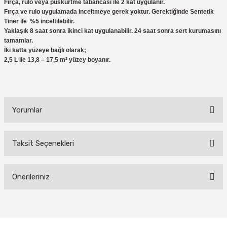
Fırça, rulo veya püskürtme tabancası ile 2 kat uygulanır.
Fırça ve rulo uygulamada inceltmeye gerek yoktur. Gerektiğinde Sentetik
Tiner ile %5 inceltilebilir.
Yaklaşık 8 saat sonra ikinci kat uygulanabilir. 24 saat sonra sert kurumasını
tamamlar.
İki katta yüzeye bağlı olarak;
2,5 L ile 13,8 – 17,5 m² yüzey boyanır.
Yorumlar
Taksit Seçenekleri
Bu ürüne ilk yorumu siz yapın!
Önerileriniz
Yorum Yaz
Bu ürünün fiyat bilgisi, resim, ürün açıklamalarında ve diğer konularda
yetersiz gördüğünüz noktaları öneri formunu kullanarak tarafımıza
iletebilirsiniz.