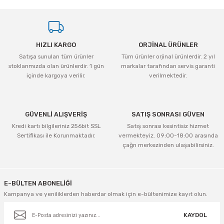
Görüş ve önerileriniz için teşekkür ederiz.
Ürün resmi kalitesiz, bozuk veya görüntülenemiyor.
HIZLI KARGO
ORJİNAL ÜRÜNLER
Ürün açıklamasında eksik bilgiler bulunuyor.
Satışa sunulan tüm ürünler
Tüm ürünler orjinal ürünlerdir. 2 yıl
Ürün bilgilerinde hatalar bulunuyor.
stoklarımızda olan ürünlerdir. 1 gün
markalar tarafından servis garanti
Ürün fiyatı diğer sitelerden daha pahalı.
içinde kargoya verilir.
verilmektedir.
Bu ürüne benzer farklı alternatifler olmalı.
GÜVENLİ ALIŞVERİŞ
SATIŞ SONRASI GÜVEN
Kredi kartı bilgileriniz 256bit SSL
Satış sonrası kesintisiz hizmet
Sertifikası ile Korunmaktadır.
vermekteyiz. 09:00-18:00 arasında
çağrı merkezinden ulaşabilirsiniz.
Gönder
E-BÜLTEN ABONELİĞİ
Kampanya ve yeniliklerden haberdar olmak için e-bültenimize kayıt olun.
KAYDOL