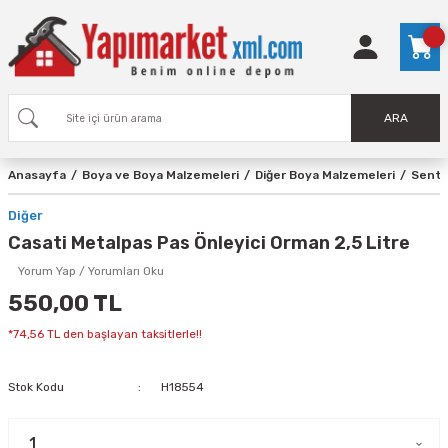
ARA
Anasayfa
Boya ve Boya Malzemeleri
Diğer Boya Malzemeleri
Sente
Diğer
Casati Metalpas Pas Önleyici Orman 2,5 Litre
Yorum Yap / Yorumları Oku
550,00 TL
*74,56 TL den başlayan taksitlerle!!
Stok Kodu
H18554