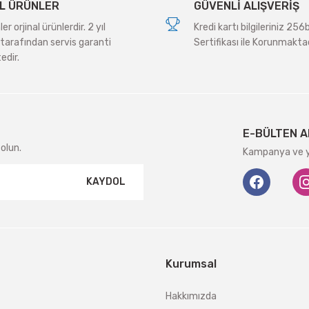
L ÜRÜNLER
GÜVENLİ ALIŞVERİŞ
r orjinal ürünlerdir. 2 yıl
Kredi kartı bilgileriniz 256
tarafından servis garanti
Sertifikası ile Korunmaktad
edir.
Gönder
E-BÜLTEN A
olun.
Kampanya ve ye
KAYDOL
Kurumsal
Hakkımızda