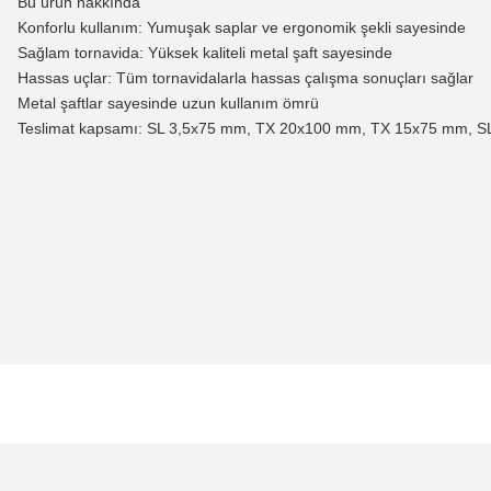
Bu ürün hakkında
Konforlu kullanım: Yumuşak saplar ve ergonomik şekli sayesinde
Sağlam tornavida: Yüksek kaliteli metal şaft sayesinde
Hassas uçlar: Tüm tornavidalarla hassas çalışma sonuçları sağlar
Metal şaftlar sayesinde uzun kullanım ömrü
Teslimat kapsamı: SL 3,5x75 mm, TX 20x100 mm, TX 15x75 mm, S
Bu ürünün fiyat bilgisi, resim, ürün açıklamalarında ve diğer konularda
Görüş ve önerileriniz için teşekkür ederiz.
Ürün resmi kalitesiz, bozuk veya görüntülenemiyor.
Ürün açıklamasında eksik bilgiler bulunuyor.
Ürün bilgilerinde hatalar bulunuyor.
Ürün fiyatı diğer sitelerden daha pahalı.
Bu ürüne benzer farklı alternatifler olmalı.