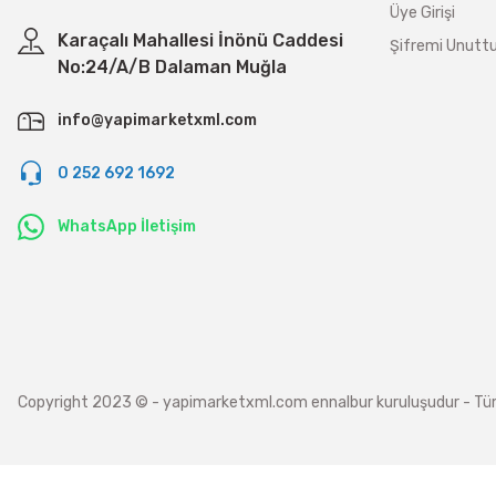
Üye Girişi
Karaçalı Mahallesi İnönü Caddesi
Şifremi Unut
No:24/A/B Dalaman Muğla
info@yapimarketxml.com
0 252 692 1692
WhatsApp İletişim
Copyright 2023 © - yapimarketxml.com ennalbur kuruluşudur - Tüm hakl