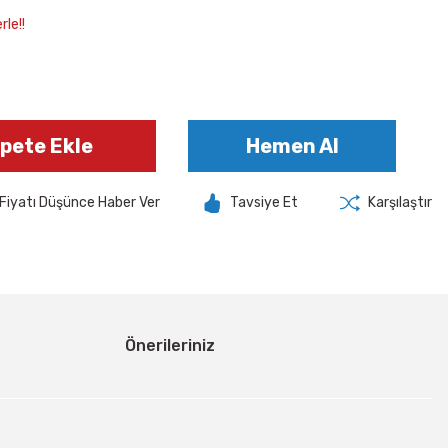
le!!
pete Ekle
Hemen Al
Fiyatı Düşünce Haber Ver
Tavsiye Et
Karşılaştır
Önerileriniz