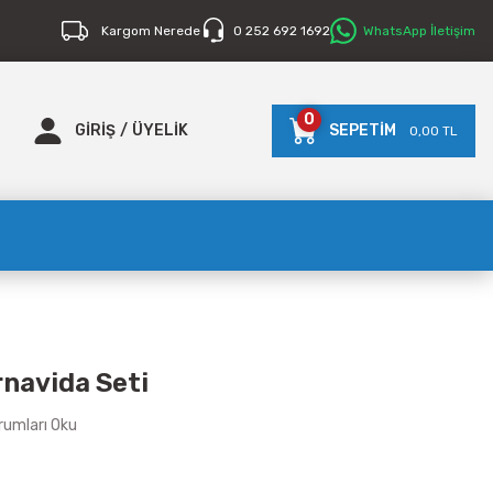
Kargom Nerede
0 252 692 1692
WhatsApp İletişim
0
GİRİŞ
/
ÜYELİK
SEPETİM
0,00 TL
rnavida Seti
rumları Oku