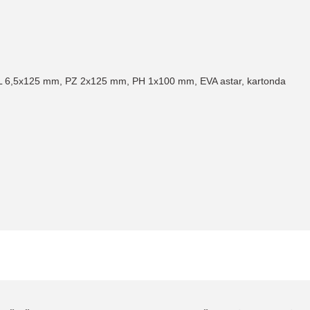
L 6,5x125 mm, PZ 2x125 mm, PH 1x100 mm, EVA astar, kartonda
 yetersiz gördüğünüz noktaları öneri formunu kullanarak tarafımıza iletebil
Bu ürüne ilk yorumu siz yapın!
Yorum Yaz