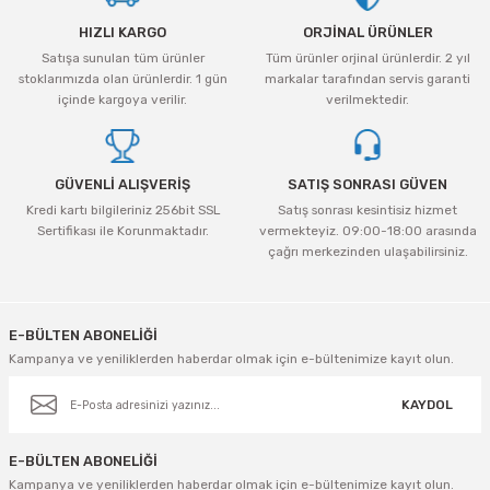
Ürün resmi kalitesiz, bozuk veya görüntülenemiyor.
tleri Aksesuar
Roney
Rapid
HIZLI KARGO
ORJİNAL ÜRÜNLER
Ürün açıklamasında eksik bilgiler bulunuyor.
Satışa sunulan tüm ürünler
Tüm ürünler orjinal ürünlerdir. 2 yıl
Rtrmax
Sait Demirci
Ürün bilgilerinde hatalar bulunuyor.
stoklarımızda olan ürünlerdir. 1 gün
markalar tarafından servis garanti
Ürün fiyatı diğer sitelerden daha pahalı.
içinde kargoya verilir.
verilmektedir.
SGS
Serel
Bu ürüne benzer farklı alternatifler olmalı.
Üzümcü
SGS
GÜVENLİ ALIŞVERİŞ
SATIŞ SONRASI GÜVEN
Kredi kartı bilgileriniz 256bit SSL
Satış sonrası kesintisiz hizmet
Yalvaç
Sofuoğlu
Sertifikası ile Korunmaktadır.
vermekteyiz. 09:00-18:00 arasında
çağrı merkezinden ulaşabilirsiniz.
Gönder
Yaparlar
Stanley
Topart
E-BÜLTEN ABONELİĞİ
Kampanya ve yeniliklerden haberdar olmak için e-bültenimize kayıt olun.
Topshop
KAYDOL
Ugr
E-BÜLTEN ABONELİĞİ
Kampanya ve yeniliklerden haberdar olmak için e-bültenimize kayıt olun.