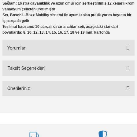
Sağlam: Ekstra dayanıklılık ve uzun ömür için sertleştirilmiş 12 kenarlı krom
eri
Ölçme Aletleri
Topart
Green Guard
Eratool
vanadyum çelikten üretilmiştir
Set, Bosch L-Boxx Mobility sistemi ile uyumlu olan pratik yarım boyutta bir
ve Sıcak Silikon Tabancası
Topshop
Herly
Euromaag
iç parçada gelir
Teslimat kapsamı: 10 parçalı cırcır anahtar seti, aşağıdaki standart
boyutlarda: 8, 10, 12, 13, 14, 15, 16, 17, 18 ve 19 mm, kartonda
e Gönyeler
İlaçlama
Fortuna
Yorumlar
iler
İp ve Halatlar
İzeltaş
ı ve Ekipmanları
Mum Silikon
Işıklar
Knisaw
Taksit Seçenekleri
Bu ürüne ilk yorumu siz yapın!
a
i
İzeltaş
Koral
Önerileriniz
Yorum Yaz
akinaları
İzmir Fırça
Milwaukee
Bu ürünün fiyat bilgisi, resim, ürün açıklamalarında ve diğer konularda
i-Kargaburun
Komelon
Osco
yetersiz gördüğünüz noktaları öneri formunu kullanarak tarafımıza
iletebilirsiniz.
Görüş ve önerileriniz için teşekkür ederiz.
nalar
Rainbird
Partner