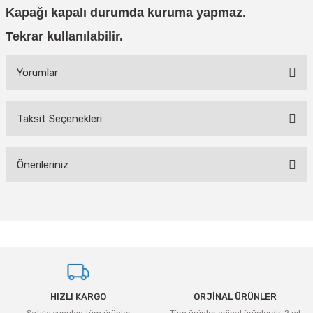
Kapağı kapalı durumda kuruma yapmaz.
Tekrar kullanılabilir.
Yorumlar
Taksit Seçenekleri
Bu ürüne ilk yorumu siz yapın!
Önerileriniz
Yorum Yaz
Bu ürünün fiyat bilgisi, resim, ürün açıklamalarında ve diğer konularda
yetersiz gördüğünüz noktaları öneri formunu kullanarak tarafımıza
iletebilirsiniz.
Görüş ve önerileriniz için teşekkür ederiz.
Ürün resmi kalitesiz, bozuk veya görüntülenemiyor.
HIZLI KARGO
ORJİNAL ÜRÜNLER
Ürün açıklamasında eksik bilgiler bulunuyor.