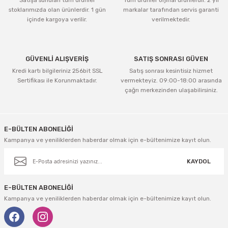
Satışa sunulan tüm ürünler
Tüm ürünler orjinal ürünlerdir. 2 yıl
Ürün bilgilerinde hatalar bulunuyor.
stoklarımızda olan ürünlerdir. 1 gün
markalar tarafından servis garanti
Ürün fiyatı diğer sitelerden daha pahalı.
içinde kargoya verilir.
verilmektedir.
Bu ürüne benzer farklı alternatifler olmalı.
GÜVENLİ ALIŞVERİŞ
SATIŞ SONRASI GÜVEN
Kredi kartı bilgileriniz 256bit SSL
Satış sonrası kesintisiz hizmet
Sertifikası ile Korunmaktadır.
vermekteyiz. 09:00-18:00 arasında
çağrı merkezinden ulaşabilirsiniz.
Gönder
E-BÜLTEN ABONELİĞİ
Kampanya ve yeniliklerden haberdar olmak için e-bültenimize kayıt olun.
KAYDOL
E-BÜLTEN ABONELİĞİ
Kampanya ve yeniliklerden haberdar olmak için e-bültenimize kayıt olun.