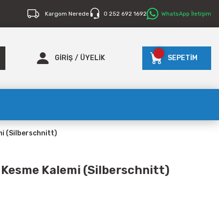
Kargom Nerede
0 252 692 1692
WhatsApp İletişim
GİRİŞ
/
ÜYELİK
SEPETİM
 (Silberschnitt)
Kesme Kalemi (Silberschnitt)