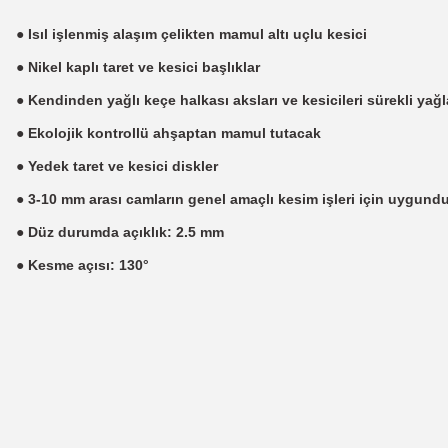
● Isıl işlenmiş alaşım çelikten mamul altı uçlu kesici
● Nikel kaplı taret ve kesici başlıklar
● Kendinden yağlı keçe halkası aksları ve kesicileri sürekli yağl
● Ekolojik kontrollü ahşaptan mamul tutacak
● Yedek taret ve kesici diskler
● 3-10 mm arası camların genel amaçlı kesim işleri için uygund
● Düz durumda açıklık: 2.5 mm
● Kesme açısı: 130°
Bu ürünün fiyat bilgisi, resim, ürün açıklamalarında ve diğer konularda
Görüş ve önerileriniz için teşekkür ederiz.