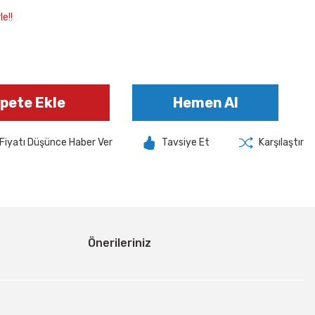
e!!
pete Ekle
Hemen Al
Fiyatı Düşünce Haber Ver
Tavsiye Et
Karşılaştır
Önerileriniz