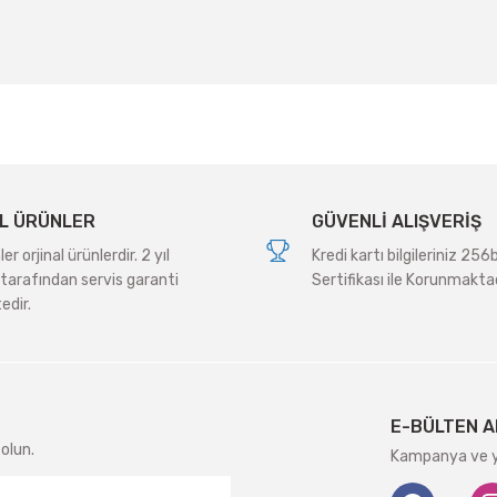
Yorum Yaz
L ÜRÜNLER
GÜVENLİ ALIŞVERİŞ
r orjinal ürünlerdir. 2 yıl
Kredi kartı bilgileriniz 256
tarafından servis garanti
Sertifikası ile Korunmaktad
edir.
Gönder
E-BÜLTEN A
olun.
Kampanya ve ye