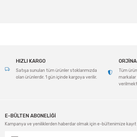
Ürün resmi kalitesiz, bozuk veya görüntülenemiyor.
Ürün açıklamasında eksik bilgiler bulunuyor.
Ürün bilgilerinde hatalar bulunuyor.
Ürün fiyatı diğer sitelerden daha pahalı.
Bu ürüne benzer farklı alternatifler olmalı.
HIZLI KARGO
ORJİNA
Satışa sunulan tüm ürünler stoklarımızda
Tüm ürünle
olan ürünlerdir. 1 gün içinde kargoya verilir.
markalar 
verilmekt
E-BÜLTEN ABONELİĞİ
Kampanya ve yeniliklerden haberdar olmak için e-bültenimize kayıt 