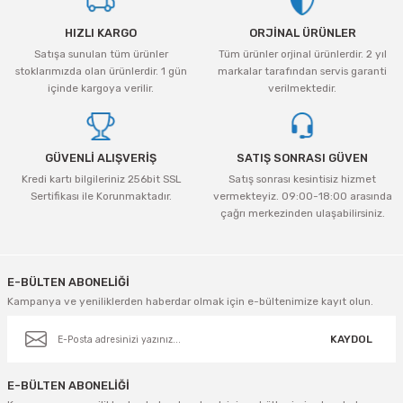
tleri Aksesuar
Roney
Rapid
Ürün resmi kalitesiz, bozuk veya görüntülenemiyor.
HIZLI KARGO
ORJİNAL ÜRÜNLER
Ürün açıklamasında eksik bilgiler bulunuyor.
Rtrmax
Sait Demirci
Satışa sunulan tüm ürünler
Tüm ürünler orjinal ürünlerdir. 2 yıl
Ürün bilgilerinde hatalar bulunuyor.
stoklarımızda olan ürünlerdir. 1 gün
markalar tarafından servis garanti
Ürün fiyatı diğer sitelerden daha pahalı.
içinde kargoya verilir.
verilmektedir.
SGS
Serel
Bu ürüne benzer farklı alternatifler olmalı.
Üzümcü
SGS
GÜVENLİ ALIŞVERİŞ
SATIŞ SONRASI GÜVEN
Kredi kartı bilgileriniz 256bit SSL
Satış sonrası kesintisiz hizmet
Yalvaç
Sofuoğlu
Sertifikası ile Korunmaktadır.
vermekteyiz. 09:00-18:00 arasında
çağrı merkezinden ulaşabilirsiniz.
Yaparlar
Stanley
Gönder
Topart
E-BÜLTEN ABONELİĞİ
Kampanya ve yeniliklerden haberdar olmak için e-bültenimize kayıt olun.
Topshop
KAYDOL
Ugr
E-BÜLTEN ABONELİĞİ