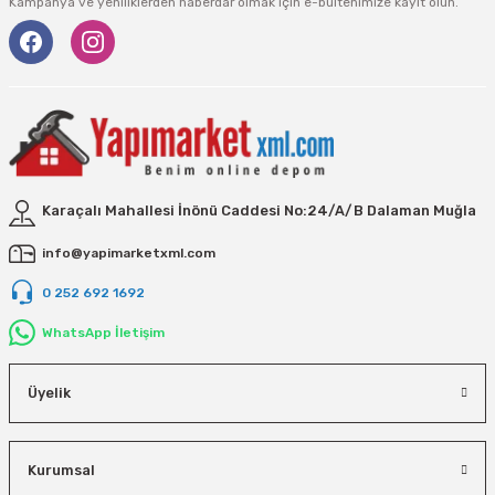
Vivastar
Kampanya ve yeniliklerden haberdar olmak için e-bültenimize kayıt olun.
Yale
Yaparlar
Karaçalı Mahallesi İnönü Caddesi No:24/A/B Dalaman Muğla
info@yapimarketxml.com
0 252 692 1692
WhatsApp İletişim
Üyelik
Kurumsal