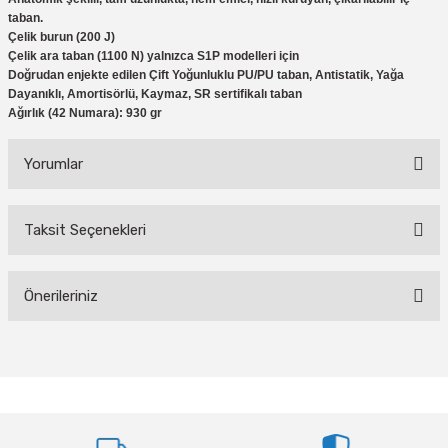
eri
Ölçme Aletleri
Topart
Green Guard
Eratool
taban.
Çelik burun (200 J)
Çelik ara taban (1100 N) yalnızca S1P modelleri için
ve Sıcak Silikon Tabancası
Topshop
Herly
Euromaag
Doğrudan enjekte edilen Çift Yoğunluklu PU/PU taban, Antistatik, Yağa
Dayanıklı, Amortisörlü, Kaymaz, SR sertifikalı taban
Ağırlık (42 Numara): 930 gr
e Gönyeler
İlaçlama
Fortuna
Yorumlar
iler
İp ve Halatlar
İzeltaş
ı ve Ekipmanları
Mum Silikon
Işıklar
Knisaw
Taksit Seçenekleri
Bu ürüne ilk yorumu siz yapın!
a
i
İzeltaş
Koral
Önerileriniz
akinaları
İzmir Fırça
Milwaukee
Yorum Yaz
Bu ürünün fiyat bilgisi, resim, ürün açıklamalarında ve diğer konularda
i-Kargaburun
Komelon
Osco
yetersiz gördüğünüz noktaları öneri formunu kullanarak tarafımıza
iletebilirsiniz.
Görüş ve önerileriniz için teşekkür ederiz.
nalar
Rainbird
Partner