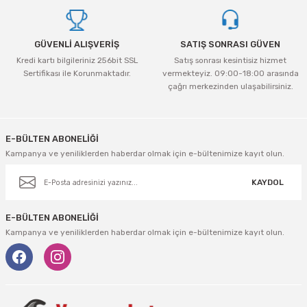
tleri Aksesuar
Roney
Rapid
Bu ürüne benzer farklı alternatifler olmalı.
Rtrmax
Sait Demirci
GÜVENLİ ALIŞVERİŞ
SATIŞ SONRASI GÜVEN
Kredi kartı bilgileriniz 256bit SSL
Satış sonrası kesintisiz hizmet
SGS
Serel
Sertifikası ile Korunmaktadır.
vermekteyiz. 09:00-18:00 arasında
çağrı merkezinden ulaşabilirsiniz.
Gönder
Üzümcü
SGS
E-BÜLTEN ABONELİĞİ
Yalvaç
Sofuoğlu
Kampanya ve yeniliklerden haberdar olmak için e-bültenimize kayıt olun.
Yaparlar
Stanley
KAYDOL
Topart
E-BÜLTEN ABONELİĞİ
Kampanya ve yeniliklerden haberdar olmak için e-bültenimize kayıt olun.
Topshop
Ugr