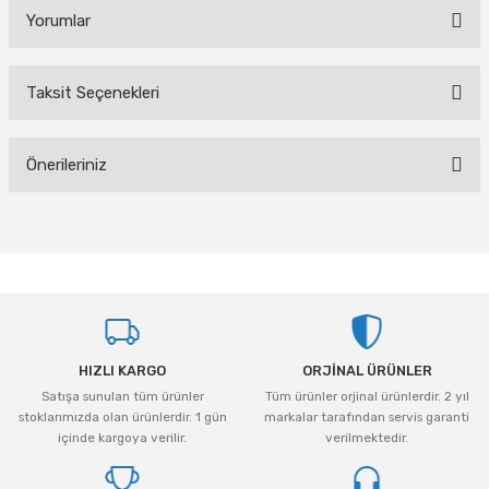
Yorumlar
Taksit Seçenekleri
Bu ürüne ilk yorumu siz yapın!
Önerileriniz
Yorum Yaz
Bu ürünün fiyat bilgisi, resim, ürün açıklamalarında ve diğer konularda
yetersiz gördüğünüz noktaları öneri formunu kullanarak tarafımıza
iletebilirsiniz.
Görüş ve önerileriniz için teşekkür ederiz.
Ürün resmi kalitesiz, bozuk veya görüntülenemiyor.
HIZLI KARGO
ORJİNAL ÜRÜNLER
Ürün açıklamasında eksik bilgiler bulunuyor.
Satışa sunulan tüm ürünler
Tüm ürünler orjinal ürünlerdir. 2 yıl
Ürün bilgilerinde hatalar bulunuyor.
stoklarımızda olan ürünlerdir. 1 gün
markalar tarafından servis garanti
Ürün fiyatı diğer sitelerden daha pahalı.
içinde kargoya verilir.
verilmektedir.
Bu ürüne benzer farklı alternatifler olmalı.