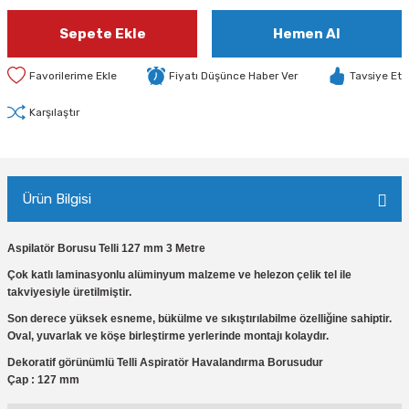
Sepete Ekle
Hemen Al
Fiyatı Düşünce Haber Ver
Tavsiye Et
Karşılaştır
Ürün Bilgisi
Aspilatör Borusu Telli 127 mm 3 Metre
Çok katlı laminasyonlu alüminyum malzeme ve helezon çelik tel ile
takviyesiyle üretilmiştir.
Son derece yüksek esneme, bükülme ve sıkıştırılabilme özelliğine sahiptir.
Oval, yuvarlak ve köşe birleştirme yerlerinde montajı kolaydır.
Dekoratif görünümlü Telli Aspiratör Havalandırma Borusudur
Çap : 127 mm