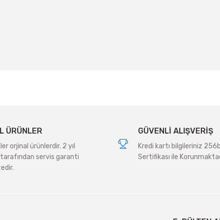
 yetersiz gördüğünüz noktaları öneri formunu kullanarak tarafımıza iletebil
Bu ürüne ilk yorumu siz yapın!
Yorum Yaz
L ÜRÜNLER
GÜVENLİ ALIŞVERİŞ
r orjinal ürünlerdir. 2 yıl
Kredi kartı bilgileriniz 256
tarafından servis garanti
Sertifikası ile Korunmaktad
edir.
Gönder