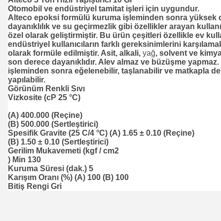
Otomobil ve endüstriyel tamitat işleri için uygundur.
Alteco epoksi formülü kuruma işleminden sonra yüksek d
dayanıklılık ve su geçirmezlik gibi özellikler arayan kullanı
özel olarak geliştirmiştir. Bu ürün çeşitleri özellikle ev kull
endüstriyel kullanıcıların farklı gereksinimlerini karşılama
olarak formüle edilmiştir. Asit, alkali,
yağ
, solvent ve kimya
son derece dayanıklıdır. Alev almaz ve büzüşme yapmaz
işleminden sonra eğelenebilir, taşlanabilir ve matkapla de
yapılabilir.
Görünüm Renkli Sıvı
Vizkosite (cP 25 °C)
(A) 400.000 (Reçine)
(B) 500.000 (Sertleştirici)
Spesifik Gravite (25 C/4 °C) (A) 1.65 ± 0.10 (Reçine)
(B) 1.50 ± 0.10 (Sertleştirici)
Gerilim Mukavemeti (kgf / cm2
) Min 130
Kuruma Süresi (dak.) 5
Karışım Oranı (%) (A) 100 (B) 100
Bitiş Rengi Gri