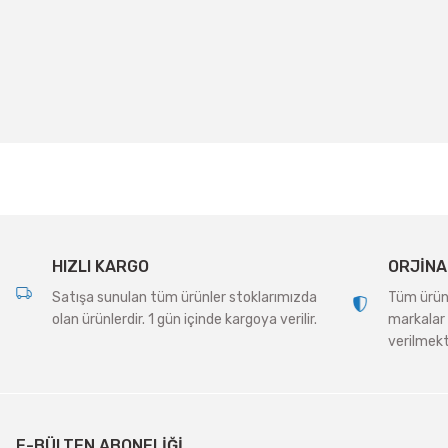
Bu ürünün fiyat bilgisi, resim, ürün açıklamalarında ve diğer konularda
Görüş ve önerileriniz için teşekkür ederiz.
Ürün resmi kalitesiz, bozuk veya görüntülenemiyor.
Ürün açıklamasında eksik bilgiler bulunuyor.
Ürün bilgilerinde hatalar bulunuyor.
Ürün fiyatı diğer sitelerden daha pahalı.
Bu ürüne benzer farklı alternatifler olmalı.
HIZLI KARGO
ORJİNA
Satışa sunulan tüm ürünler stoklarımızda
Tüm ürünle
olan ürünlerdir. 1 gün içinde kargoya verilir.
markalar 
verilmekt
E-BÜLTEN ABONELİĞİ