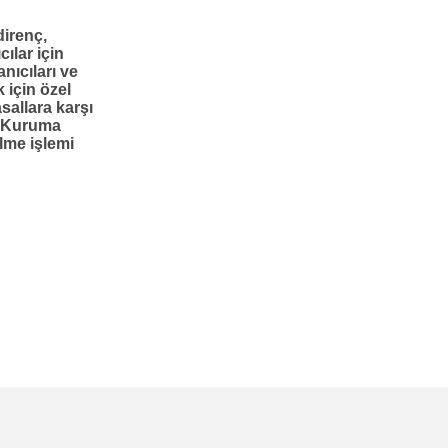
irenç,
cılar için
anıcıları ve
k için özel
sallara karşı
. Kuruma
lme işlemi