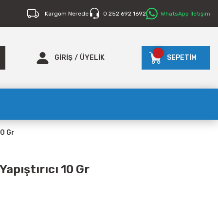
Kargom Nerede
0 252 692 1692
WhatsApp İletişim
GİRİŞ
/
ÜYELİK
SEPETİM
10 Gr
Yapıştırıcı 10 Gr