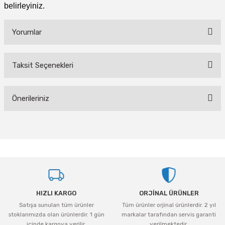
Vivastar
belirleyiniz.
Yale
Yorumlar
Yaparlar
Taksit Seçenekleri
Bu ürüne ilk yorumu siz yapın!
Önerileriniz
Yorum Yaz
Bu ürünün fiyat bilgisi, resim, ürün açıklamalarında ve diğer konularda
yetersiz gördüğünüz noktaları öneri formunu kullanarak tarafımıza
iletebilirsiniz.
Görüş ve önerileriniz için teşekkür ederiz.
Ürün resmi kalitesiz, bozuk veya görüntülenemiyor.
HIZLI KARGO
ORJİNAL ÜRÜNLER
Ürün açıklamasında eksik bilgiler bulunuyor.
Satışa sunulan tüm ürünler
Tüm ürünler orjinal ürünlerdir. 2 yıl
Ürün bilgilerinde hatalar bulunuyor.
stoklarımızda olan ürünlerdir. 1 gün
markalar tarafından servis garanti
Ürün fiyatı diğer sitelerden daha pahalı.
içinde kargoya verilir.
verilmektedir.