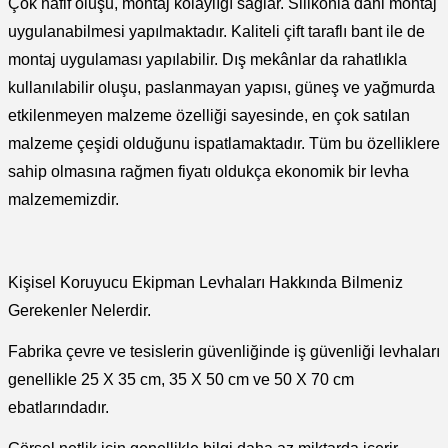
Çok hafif oluşu, montaj kolaylığı sağlar. Silikonla dahi montaj
eri
Ölçme Aletleri
Topart
Green Guard
Eratool
uygulanabilmesi yapılmaktadır. Kaliteli çift taraflı bant ile de
montaj uygulaması yapılabilir. Dış mekânlar da rahatlıkla
ve Sıcak Silikon Tabancası
Topshop
Herly
Euromaag
kullanılabilir oluşu, paslanmayan yapısı, güneş ve yağmurda
etkilenmeyen malzeme özelliği sayesinde, en çok satılan
e Gönyeler
İlaçlama
Fortuna
malzeme çeşidi olduğunu ispatlamaktadır. Tüm bu özelliklere
iler
İp ve Halatlar
İzeltaş
sahip olmasına rağmen fiyatı oldukça ekonomik bir levha
malzememizdir.
ı ve Ekipmanları
Mum Silikon
Işıklar
Knisaw
a
i
İzeltaş
Koral
Kişisel Koruyucu Ekipman Levhaları Hakkında Bilmeniz
Gerekenler Nelerdir.
akinaları
İzmir Fırça
Milwaukee
Fabrika çevre ve tesislerin güvenliğinde iş güvenliği levhaları
i-Kargaburun
Komelon
Osco
genellikle 25 X 35 cm, 35 X 50 cm ve 50 X 70 cm
ebatlarındadır.
nalar
Rainbird
Partner