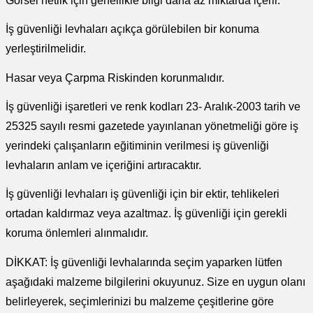
Görsel netlik için genellikle bilgi daha az miktarda içerir.
tleri Aksesuar
Roney
Rapid
İş güvenliği levhaları açıkça görülebilen bir konuma
Rtrmax
Sait Demirci
yerleştirilmelidir.
SGS
Serel
Hasar veya Çarpma Riskinden korunmalıdır.
İş güvenliği işaretleri ve renk kodları 23- Aralık-2003 tarih ve
Üzümcü
SGS
25325 sayılı resmi gazetede yayınlanan yönetmeliği göre iş
Yalvaç
Sofuoğlu
yerindeki çalışanların eğitiminin verilmesi iş güvenliği
levhaların anlam ve içeriğini artıracaktır.
Yaparlar
Stanley
İş güvenliği levhaları iş güvenliği için bir ektir, tehlikeleri
Topart
ortadan kaldırmaz veya azaltmaz. İş güvenliği için gerekli
koruma önlemleri alınmalıdır.
Topshop
DİKKAT: İş güvenliği levhalarında seçim yaparken lütfen
Ugr
aşağıdaki malzeme bilgilerini okuyunuz. Size en uygun olanı
belirleyerek, seçimlerinizi bu malzeme çeşitlerine göre